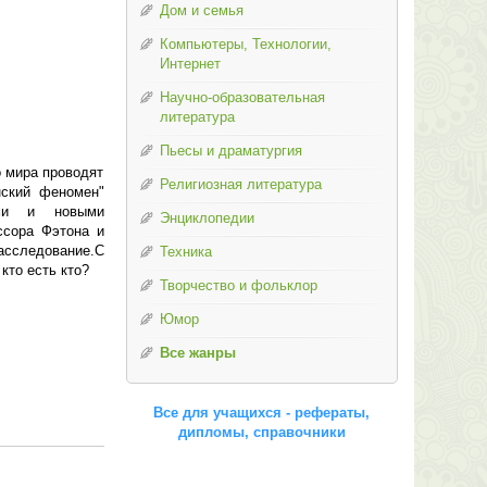
Дом и семья
Компьютеры, Технологии,
Интернет
Научно-образовательная
литература
Пьесы и драматургия
о мира проводят
Религиозная литература
нский феномен"
ыми и новыми
Энциклопедии
ссора Фэтона и
асследование.С
Техника
кто есть кто?
Творчество и фольклор
Юмор
Все жанры
Все для учащихся - рефераты,
дипломы, справочники