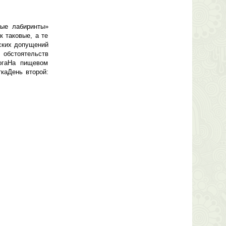
ные лабиринты»
к таковые, а те
еских допущений
 обстоятельств
огаНа пищевом
каДень второй: