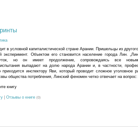
ринты
тика
дит в условной капиталистической стране Арании. Пришельцы из другог
й эксперимент. Объектом его становится население города Лин. „Ли
уток, но он имеет продолжение, сопровождаясь все нов
 испытания выпадают на долю народа Арании и, в частности, профе
о приходится инспектору Яви, который проводит сложное уголовное р
звы общества потребления, Линский феномен четко отвечает на вопрос: 
те книгу
гу
|
Отзывы о книге
(0)