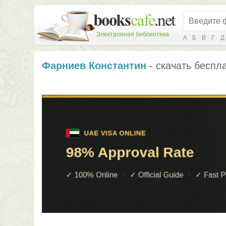
Электронная библиотека
А
Б
В
Г
Д
Фарниев Константин
- скачать беспла