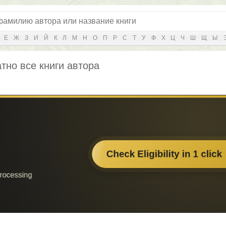
Е
Ж
З
И
Й
К
Л
М
Н
О
П
Р
С
Т
У
Ф
Х
Ц
Ч
Ш
Щ
Ы
тно все книги автора