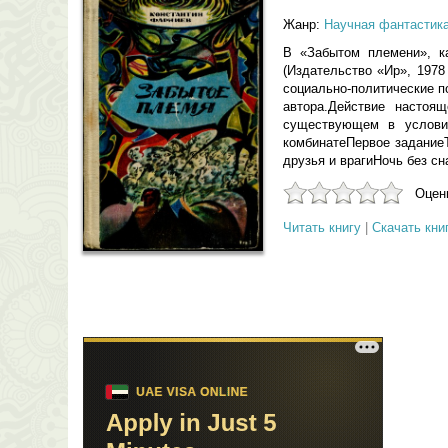
Жанр:
Научная фантастик
В «Забытом племени», к
(Издательство «Ир», 1978 
социально-политические п
автора.Действие настоя
существующем в условия
комбинатеПервое задание
друзья и врагиНочь без 
Оцени
Читать книгу
|
Скачать кни