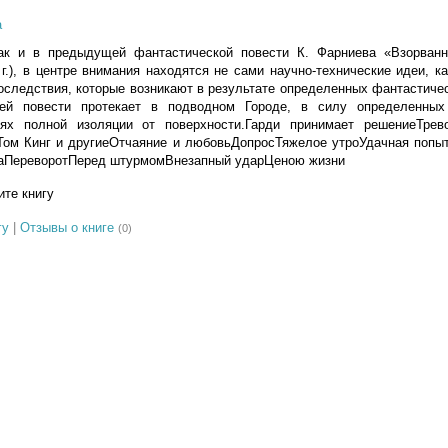
а
ак и в предыдущей фантастической повести К. Фарниева «Взорван
г.), в центре внимания находятся не сами научно-технические идеи, ка
оследствия, которые возникают в результате определенных фантастич
щей повести протекает в подводном Городе, в силу определенных
х полной изоляции от поверхности.Гарди принимает решениеТрев
Том Кинг и другиеОтчаяние и любовьДопросТяжелое утроУдачная попыт
снаПереворотПеред штурмомВнезапный ударЦеною жизни
те книгу
гу
|
Отзывы о книге
(0)