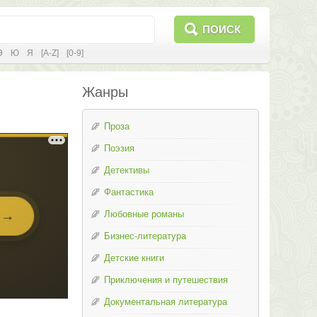
ПОИСК
Э
Ю
Я
[A-Z]
[0-9]
Жанры
Проза
Поэзия
Детективы
Фантастика
Любовные романы
Бизнес-литература
Детские книги
Приключения и путешествия
Документальная литература