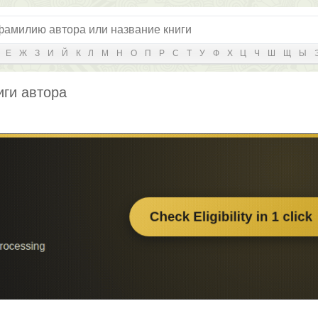
Е
Ж
З
И
Й
К
Л
М
Н
О
П
Р
С
Т
У
Ф
Х
Ц
Ч
Ш
Щ
Ы
иги автора