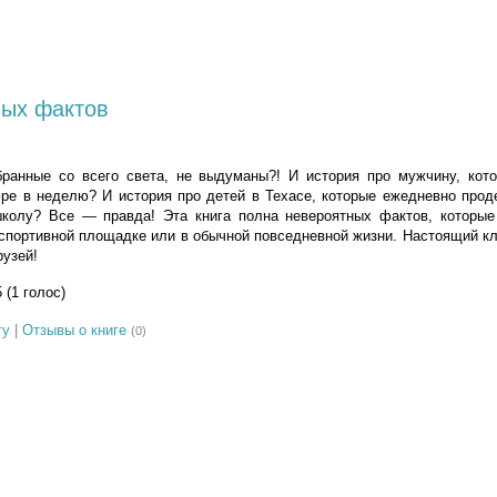
ных фактов
бранные со всего света, не выдуманы?! И история про мужчину, кот
юре в неделю? И история про детей в Техасе, которые ежедневно про
колу? Все — правда! Эта книга полна невероятных фактов, которые
спортивной площадке или в обычной повседневной жизни. Настоящий к
рузей!
5 (1 голос)
гу
|
Отзывы о книге
(0)