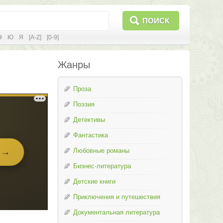
ПОИСК
Э
Ю
Я
[A-Z]
[0-9]
Жанры
Проза
Поэзия
Детективы
Фантастика
Любовные романы
Бизнес-литература
Детские книги
Приключения и путешествия
Документальная литература