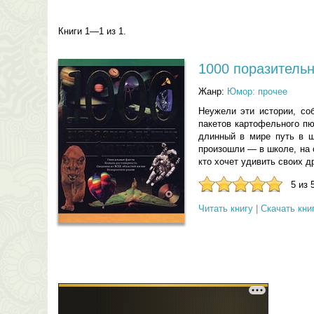
Книги 1—1 из 1.
1000 поразитель
Жанр:
Юмор: прочее
Неужели эти истории, со
пакетов картофельного п
длинный в мире путь в ш
произошли — в школе, на 
кто хочет удивить своих д
5 из 
Читать книгу
|
Скачать кни