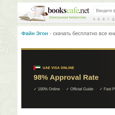
Электронная библиотека
А
Б
В
Г
Д
Файн Эгон
- скачать бесплатно все кн