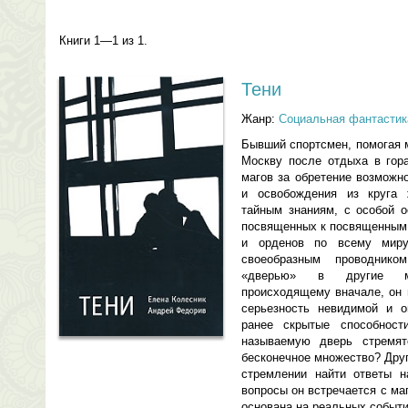
Книги 1—1 из 1.
Тени
Жанр:
Социальная фантастик
Бывший спортсмен, помогая 
Москву после отдыха в гора
магов за обретение возможн
и освобождения из круга 
тайным знаниям, с особой 
посвященных к посвященным 
и орденов по всему миру
своеобразным проводник
«дверью» в другие ми
происходящему вначале, он 
серьезность невидимой и о
ранее скрытые способност
называемую дверь стремят
бесконечное множество? Дру
стремлении найти ответы 
вопросы он встречается с м
основана на реальных событи