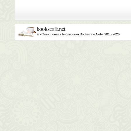
© «Электронная библиотека Bookscafe.Net», 2015-2026