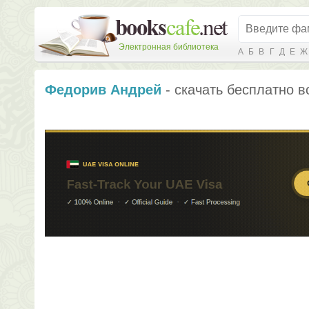
Электронная библиотека
А
Б
В
Г
Д
Е
Ж
Федорив Андрей
- скачать бесплатно в