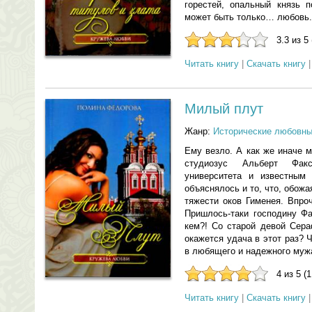
горестей, опальный князь 
может быть только… любовь.
3.3 из 5
Читать книгу
|
Скачать книгу
Милый плут
Жанр:
Исторические любовн
Ему везло. А как же иначе 
студиозус Альберт Фак
университета и известным
объяснялось и то, что, обожа
тяжести оков Гименея. Впро
Пришлось-таки господину Фа
кем?! Со старой девой Сера
окажется удача в этот раз? 
в любящего и надежного муж
4 из 5 (
Читать книгу
|
Скачать книгу