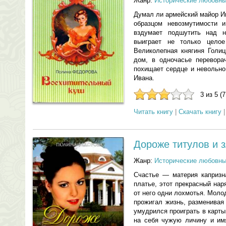
Жанр:
Исторические любовн
Думал ли армейский майор И
образцом невозмутимости и
вздумает подшутить над 
выиграет не только цело
Великолепная княгиня Голиц
дом, в одночасье перевора
похищает сердце и невольно
Ивана.
3 из 5 (
Читать книгу
|
Скачать книгу
Дороже титулов и 
Жанр:
Исторические любовн
Счастье — материя капризн
платье, этот прекрасный нар
от него одни лохмотья. Моло
прожигал жизнь, разменивая
умудрился проиграть в карты
на себя чужую личину и им