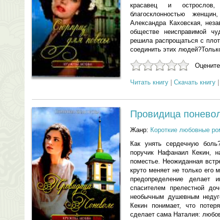
красавец и острослов,
благосклонностью женщин
Александра Каховская, неза
обществе неисправимой чу
решила распрощаться с плот
соединить этих людей?Тольк
Оцените
Читать книгу
|
Скачать книгу
Провидица понево
Жанр:
Короткие любовные р
Как унять сердечную боль
поручик Нафанаил Кекин, н
поместье. Неожиданная встр
круто меняет не только его 
предопределение делает 
спасителем прелестной до
необычным душевным недуго
Кекин понимает, что потер
сделает сама Наталия: любо