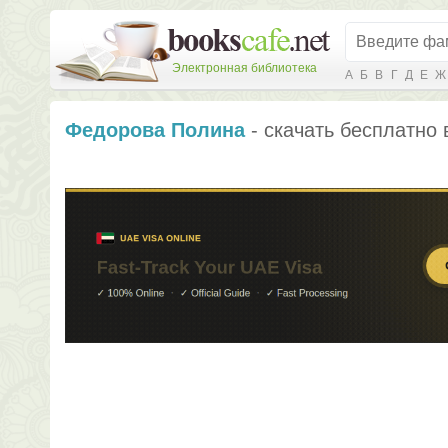
Электронная библиотека
А
Б
В
Г
Д
Е
Ж
Федорова Полина
- скачать бесплатно 