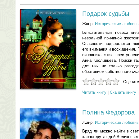
Подарок судьбы
Жанр:
Исторические любовн
Блистательный повеса кня
невольной причиной жестоки
Опасности подвергается лю
его внимания и восхищения. 
виновника этих преступлен
Анна Косливцева. Поиски та
для них не только разгадк
обретением собственного сч
Оцените
Читать книгу
|
Скачать книгу
Полина Федорова
Жанр:
Исторические любовн
Вряд ли можно найти в свет
характеру людей.Великосвет