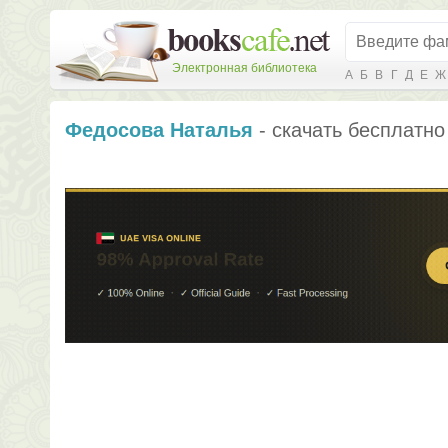
Электронная библиотека
А
Б
В
Г
Д
Е
Ж
Федосова Наталья
- скачать бесплатно