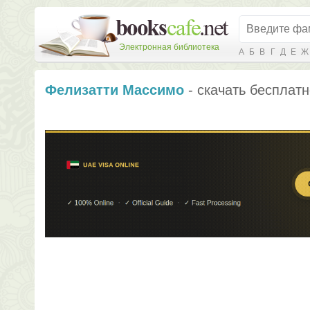
Электронная библиотека
А
Б
В
Г
Д
Е
Ж
Фелизатти Массимо
- скачать бесплатн