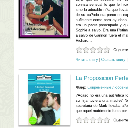
sonrisa sensual lo que le hi
sino la adorable ni?a que lle
de su cu?ado era parco en expl
suficiente como para ayudarlo.
era un padre preocupado y qu
Sophie a salvo. Era una l?stim
a salvo de Gannon fuera el mal
Richard…
Оцените
Читать книгу
|
Скачать книгу
La Proposicion Perf
Жанр:
Современные любовны
?Acaso no era una aut?ntica lo
su hija tuviera una madre? 
secretaria de Mark llevaba a?
que aquel matrimonio fuera po
Оцените