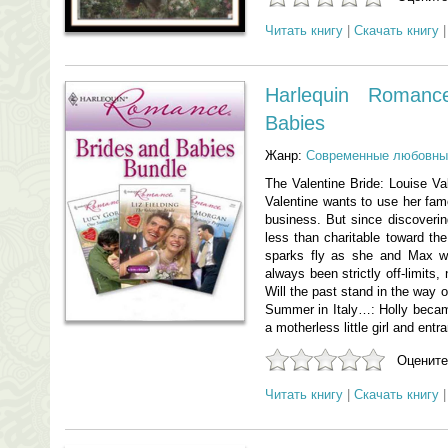
Читать книгу
|
Скачать книгу
Harlequin Romanc
Babies
Жанр:
Современные любовны
The Valentine Bride: Louise Val
Valentine wants to use her fam
business. But since discoverin
less than charitable toward the
sparks fly as she and Max w
always been strictly off-limits,
Will the past stand in the way 
Summer in Italy…: Holly becam
a motherless little girl and entr
Оцените
Читать книгу
|
Скачать книгу