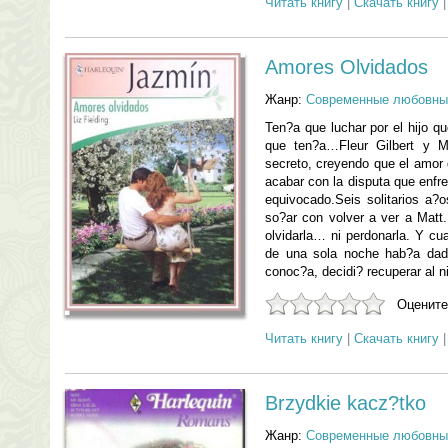
Читать книгу
|
Скачать книгу
Amores Olvidados
Жанр:
Современные любовны
Ten?a que luchar por el hijo 
que ten?a…Fleur Gilbert y 
secreto, creyendo que el amor 
acabar con la disputa que enfr
equivocado.Seis solitarios a?
so?ar con volver a ver a Matt
olvidarla… ni perdonarla. Y c
de una sola noche hab?a dad
conoc?a, decidi? recuperar al 
Оцените
Читать книгу
|
Скачать книгу
Brzydkie kacz?tko
Жанр:
Современные любовны