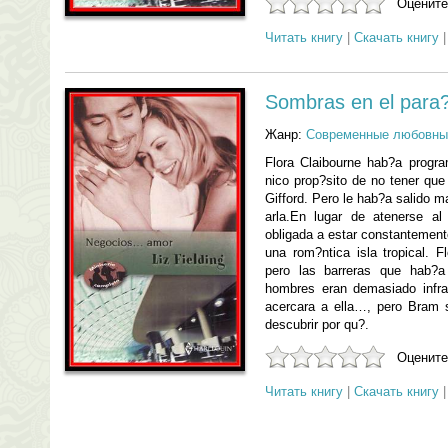
Оцените
Читать книгу
|
Скачать книгу
Sombras en el para
Жанр:
Современные любовны
Flora Claibourne hab?a progr
nico prop?sito de no tener que
Gifford. Pero le hab?a salido 
arla.En lugar de atenerse al
obligada a estar constantemen
una rom?ntica isla tropical. 
pero las barreras que hab?a
hombres eran demasiado infr
acercara a ella…, pero Bram 
descubrir por qu?.
Оцените
Читать книгу
|
Скачать книгу