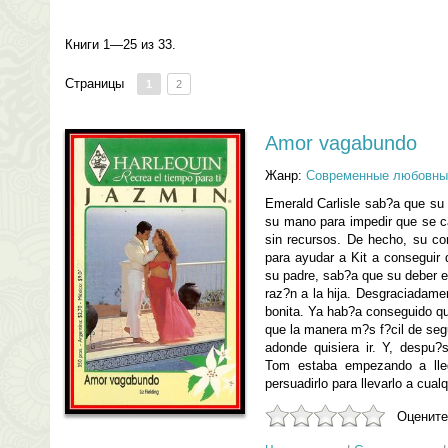
Книги 1—25 из 33.
Страницы
1
2
Amor vagabundo
Жанр:
Современные любовны
Emerald Carlisle sab?a que su 
su mano para impedir que se ca
sin recursos. De hecho, su co
para ayudar a Kit a conseguir
su padre, sab?a que su deber er
raz?n a la hija. Desgraciadamen
bonita. Ya hab?a conseguido q
que la manera m?s f?cil de segui
adonde quisiera ir. Y, despu
Tom estaba empezando a lle
persuadirlo para llevarlo a cualq
Оцените