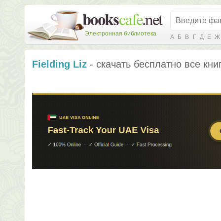
Электронная библиотека
А
Б
В
Г
Д
Е
Ж
Fielding Liz
- скачать бесплатно все кни