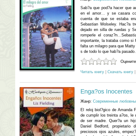
Sab?a que pod?a hacer que aqu
en el amor… y se casara con
cuenta de que se estaba en
Sebastian Wolseley. Hac?a t
dejado en silla de ruedas y S
romperle el coraz?n…Sebast
importante, la trataba como si
falta un milagro para que Matty
s de todo lo que hab?a pasad
Оцените
Читать книгу
|
Скачать книгу
Enga?os Inocentes
Жанр:
Современные любовны
El reloj biol?gico de Amanda 
de cumplir los treinta a?os, l
de ser madre. Quer?a un hij
Daniel Bedford, propietari
preciosos ojos azules, empez?