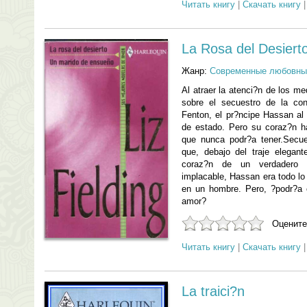
Читать книгу
|
Скачать книгу
La Rosa del Desiert
Жанр:
Современные любовны
Al atraer la atenci?n de los m
sobre el secuestro de la con
Fenton, el pr?ncipe Hassan al
de estado. Pero su coraz?n h
que nunca podr?a tener.Secu
que, debajo del traje elegante
coraz?n de un verdadero p
implacable, Hassan era todo l
en un hombre. Pero, ?podr?a 
amor?
Оцените
Читать книгу
|
Скачать книгу
La traici?n