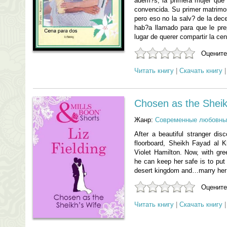
adem?s, la primera mujer que
convencida. Su primer matrimo
pero eso no la salv? de la dece
hab?a llamado para que le pr
lugar de querer compartir la ce
Оцените
Читать книгу
|
Скачать книгу
Chosen as the Shei
Жанр:
Современные любовны
After a beautiful stranger dis
floorboard, Sheikh Fayad al K
Violet Hamilton. Now, with gr
he can keep her safe is to put h
desert kingdom and…marry her
Оцените
Читать книгу
|
Скачать книгу