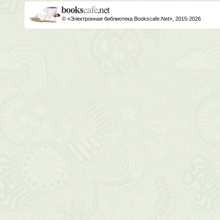
© «Электронная библиотека Bookscafe.Net», 2015-2026