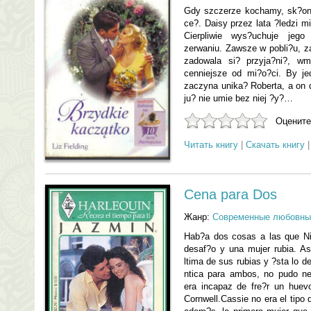
Gdy szczerze kochamy, sk?on
ce?. Daisy przez lata ?ledzi m
Cierpliwie wys?uchuje jego
zerwaniu. Zawsze w pobli?u, 
zadowala si? przyja?ni?, wm
cenniejsze od mi?o?ci. By je
zaczyna unika? Roberta, a on 
ju? nie umie bez niej ?y?…
Оцените
Читать книгу
|
Скачать книгу
Cena para Dos
Жанр:
Современные любовны
Hab?a dos cosas a las que Nic
desaf?o y una mujer rubia. A
ltima de sus rubias y ?sta lo 
ntica para ambos, no pudo ne
era incapaz de fre?r un huev
Cornwell.Cassie no era el tipo