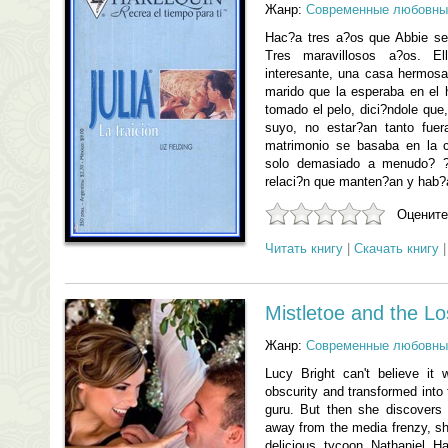
Жанр:
Современные любовны
Hac?a tres a?os que Abbie s
Tres maravillosos a?os. El
interesante, una casa hermosa
marido que la esperaba en el
tomado el pelo, dici?ndole que
suyo, no estar?an tanto fue
matrimonio se basaba en la 
solo demasiado a menudo? ?
relaci?n que manten?an y hab?
Оцените
Читать книгу
|
Скачать книгу
Mistletoe and the Los
Жанр:
Современные любовны
Lucy Bright can't believe it 
obscurity and transformed into 
guru. But then she discovers i
away from the media frenzy, she
delicious tycoon Nathaniel H