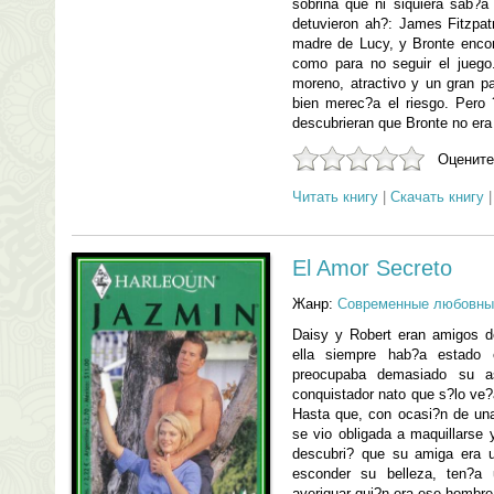
sobrina que ni siquiera sab?a
detuvieron ah?: James Fitzpatr
madre de Lucy, y Bronte encon
como para no seguir el juego.
moreno, atractivo y un gran 
bien merec?a el riesgo. Pero
descubrieran que Bronte no era
Оцените
Читать книгу
|
Скачать книгу
El Amor Secreto
Жанр:
Современные любовны
Daisy y Robert eran amigos de
ella siempre hab?a estado
preocupaba demasiado su a
conquistador nato que s?lo ve?
Hasta que, con ocasi?n de un
se vio obligada a maquillarse 
descubri? que su amiga era 
esconder su belleza, ten?a
averiguar qui?n era ese hombre