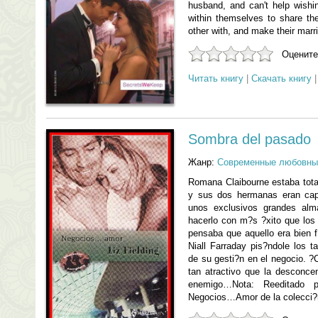
husband, and can't help wishi
within themselves to share th
other with, and make their marri
Оцените
Читать книгу
|
Скачать книгу
Sombra del pasado
Жанр:
Современные любовны
Romana Claibourne estaba tota
y sus dos hermanas eran capa
unos exclusivos grandes al
hacerlo con m?s ?xito que lo
pensaba que aquello era bien f
Niall Farraday pis?ndole los 
de su gesti?n en el negocio. ?
tan atractivo que la desconc
enemigo…Nota: Reeditado p
Negocios…Amor de la colecci?n