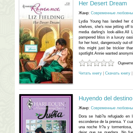
Her Desert Dream
Жанр:
Современные любовны
Lydia Young has landed her 
shelves, she's now jetting off 
media darling's look-alike.Al
pampered bliss in a luxury oasi
for her host, dangerously out-o
this might just be trickier th
spotlight.Annie wanted anonymi
Оцените
Читать книгу
|
Скачать книгу
Huyendo del destino
Жанр:
Современные любовны
Dora se hab?a refugiado en 
esconderse de la prensa. Y cu
una noche fr?a y tormentosa,
dejar que se quedara. No fu