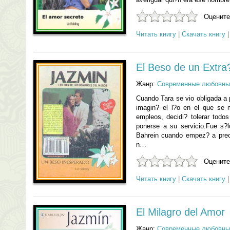
Оцените
Читать книгу
|
Скачать книгу
El Beso de un Extra
Жанр:
Современные любовны
Cuando Tara se vio obligada a 
imagin? el l?o en el que se 
empleos, decidi? tolerar todo
ponerse a su servicio.Fue s?lo
Bahrein cuando empez? a preoc
n…
Оцените
Читать книгу
|
Скачать книгу
El Milagro del Amor
Жанр:
Современные любовны