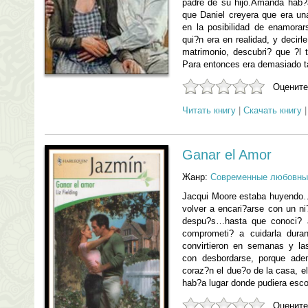
padre de su hijo.Amanda hab?
que Daniel creyera que era un
en la posibilidad de enamorar
qui?n era en realidad, y decirl
matrimonio, descubri? que ?l
Para entonces era demasiado 
Оцените
Читать книгу
|
Скачать книгу
Ganar el Amor
Жанр:
Современные любовны
Jacqui Moore estaba huyendo…
volver a encari?arse con un ni
despu?s…hasta que conoci? 
comprometi? a cuidarla dura
convirtieron en semanas y l
con desbordarse, porque ade
coraz?n el due?o de la casa, el
hab?a lugar donde pudiera esc
Оцените