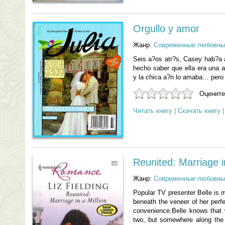
Orgullo y amor
Жанр:
Современные любовны
Seis a?os atr?s, Casey hab?a a
hecho saber que ella era una 
y la chica a?n lo amaba… pero 
Оцените
Читать книгу
|
Скачать книгу
Reunited: Marriage in
Жанр:
Современные любовны
Popular TV presenter Belle is ma
beneath the veneer of her perfec
convenience.Belle knows that w
two, but somewhere along the 