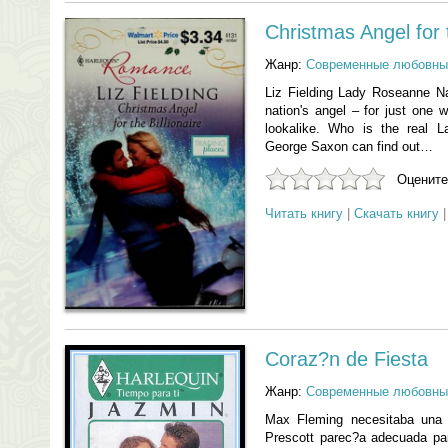
Christmas Angel for t
Жанр:
Современные любовны
Liz Fielding Lady Roseanne Na
nation's angel – for just one 
lookalike. Who is the real L
George Saxon can find out…
Оцените
Читать книгу
|
Скачать книгу
Coraz?n de Fiesta
Жанр:
Современные любовны
Max Fleming necesitaba una n
Prescott parec?a adecuada pa