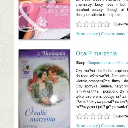
chemistry, Lucy flees – but 
barefoot beauty. Though all
designer stiletto to help him!
Оцените
Читать книгу
|
Скачать книгу
Ocali? marzenia
Жанр:
Современные любовны
Czy mo?na dok?adnie zaplan
do tego w?tpliwo?ci. Jest amb
wietnie prosperuj?cej firmy i d
Gdy spotyka Daniela, natychm
nim w ci??? i… porzuci?. By n
tylko szoferem, podaje si? za 
r?wnie? ukrywa prawd? na sw?j 
m??czyzna i jak? gr? prowadzi
Оцените
Читать книгу
|
Скачать книгу