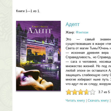
Книги 1—1 из 1.
Адепт
Жанр:
Фэнтези
Это — самый знаменит
существовавших в жанре «те
Света от магии Тьмы?Очень 
— исконная древняя вера
Справедливость, но Справед
— сага о человеке, носив
множество жизней. Но под л
любой эпохе он оставался 
защищать слабеющую силу С
многие избирают ныне путь 
что идут по их следу, воор
3.7 из 5
Читать книгу
|
Скачать книгу