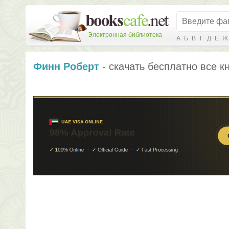
Электронная библиотека
А
Б
В
Г
Д
Е
Ж
Финн Роберт
- скачать бесплатно все к