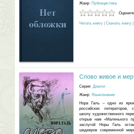
Жанр:
Публицистика
Оцените
Читать книгу
|
Скачать книгу
Слово живое и мер
Серия:
Диалог
Жанр:
Языкознание
Нора Галь – одно из ярки
российских литераторов, 
школу художественного пере
открыв нам «Маленького пр
заслугой Норы Галь ост
шедевров современной мир