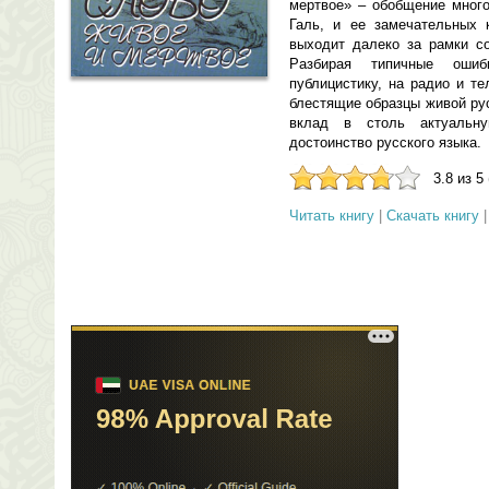
мертвое» – обобщение много
Галь, и ее замечательных 
выходит далеко за рамки со
Разбирая типичные оши
публицистику, на радио и т
блестящие образцы живой ру
вклад в столь актуальн
достоинство русского языка.
3.8 из 5
Читать книгу
|
Скачать книгу