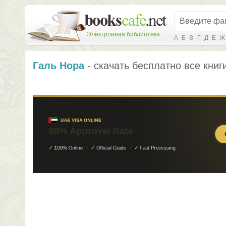
Электронная библиотека
А
Б
В
Г
Д
Е
Ж
Галь Нора
- скачать бесплатно все книг