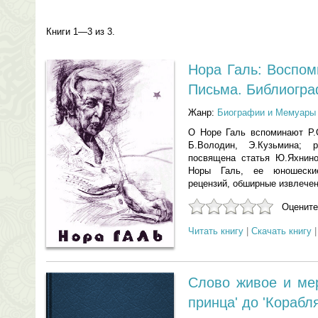
Книги 1—3 из 3.
Нора Галь: Воспом
Письма. Библиогра
Жанр:
Биографии и Мемуары
О Норе Галь вспоминают Р.О
Б.Володин, Э.Кузьмина; 
посвящена статья Ю.Яхнино
Норы Галь, ее юношеские
рецензий, обширные извлечен
Оцените
Читать книгу
|
Скачать книгу
Слово живое и мер
принца' до 'Корабл