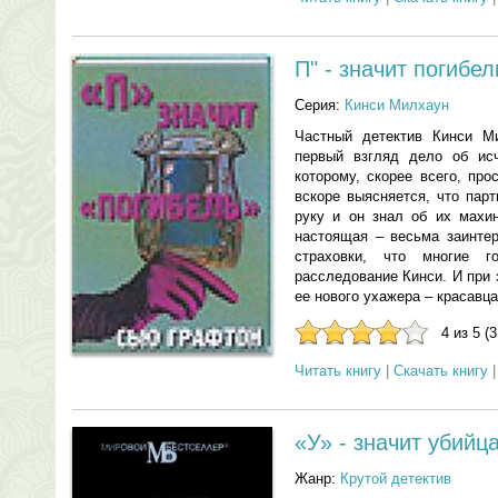
П" - значит погибел
Серия:
Кинси Милхаун
Частный детектив Кинси М
первый взгляд дело об исч
которому, скорее всего, пр
вскоре выясняется, что пар
руку и он знал об их махи
настоящая – весьма заинте
страховки, что многие г
расследование Кинси. И при 
ее нового ухажера – красавц
4 из 5 (
Читать книгу
|
Скачать книгу
«У» - значит убийц
Жанр:
Крутой детектив