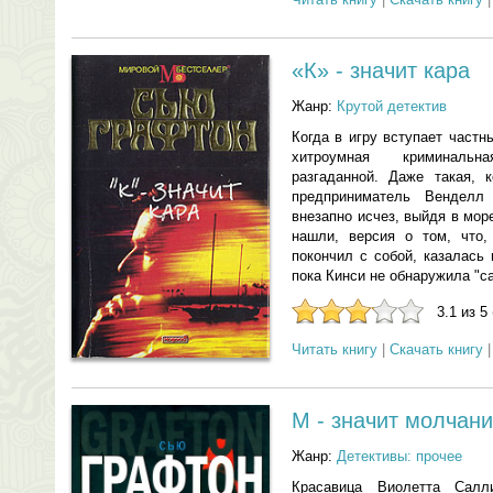
«К» - значит кара
Жанр:
Крутой детектив
Когда в игру вступает част
хитроумная криминальн
разгаданной. Даже такая, 
предприниматель Вендел
внезапно исчез, выйдя в море
нашли, версия о том, что
покончил с собой, казалась
пока Кинси не обнаружила "са
3.1 из 5
Читать книгу
|
Скачать книгу
М - значит молчан
Жанр:
Детективы: прочее
Красавица Виолетта Салл