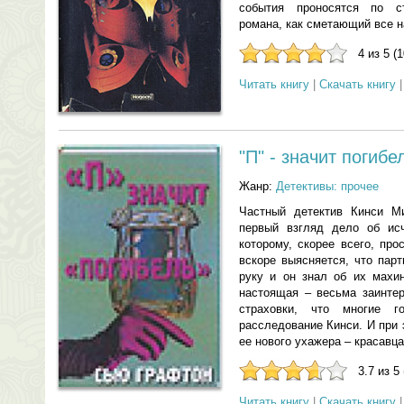
события проносятся по с
романа, как сметающий все н
4 из 5 (
Читать книгу
|
Скачать книгу
"П" - значит погибе
Жанр:
Детективы: прочее
Частный детектив Кинси М
первый взгляд дело об исч
которому, скорее всего, пр
вскоре выясняется, что пар
руку и он знал об их махи
настоящая – весьма заинте
страховки, что многие г
расследование Кинси. И при 
ее нового ухажера – красавц
3.7 из 5
Читать книгу
|
Скачать книгу