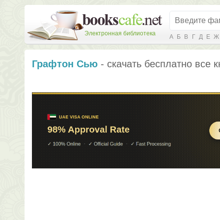
Электронная библиотека
А
Б
В
Г
Д
Е
Ж
Графтон Сью
- скачать бесплатно все к