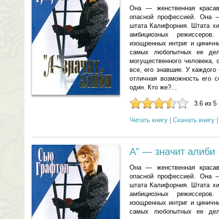
Она — женственная красав
опасной профессией. Она 
штата Калифорния. Штата хи
амбициозных режиссеров
изощренных интриг и циничн
самых любопытных ее дел
могущественного человека, 
все, его знавшие. У каждог
отличная возможность его с
один. Кто же?...
3.6 из 5
Читать книгу
|
Скачать книгу
А" — значит алиби
Она — женственная красав
опасной профессией. Она 
штата Калифорния. Штата хи
амбициозных режиссеров
изощренных интриг и циничн
самых любопытных ее дел