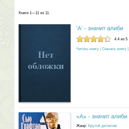
Книги 1—11 из 11.
'А' - значит алиби
4.4 из 5
Читать книгу
|
Скачать книгу
«А» - значит алиби
Жанр:
Крутой детектив