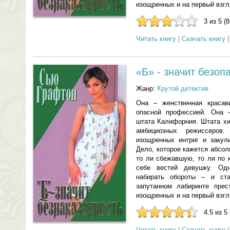
изощренных и на первый взгл
3 из 5 (
Читать книгу
|
Скачать книгу
«Б» - значит безоп
Жанр:
Крутой детектив
Она – женственная красав
опасной профессией. Она 
штата Калифорния. Штата хи
амбициозных режиссеров
изощренных интриг и закул
Дело, которое кажется абсол
то ли сбежавшую, то ли по 
себе вестей девушку. Од
набирать обороты – и ст
запутанном лабиринте прес
изощренных и на первый взгл
4.5 из 5
Читать книгу
|
Скачать книгу