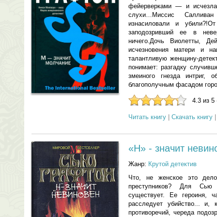
фейерверками — и исчезла
слухи…Миссис Салливан
изнасиловали и убили?!О
заподозривший ее в неве
ничего.Дочь Виолетты, Де
исчезновения матери и н
талантливую женщину-детек
понимает: разгадку случивш
змеиного гнезда интриг, о
благополучным фасадом гор
4.3 из 5
Читать книгу
|
Скачать книгу
«Н» - значит невин
Жанр:
Крутой детектив
Что, не женское это дел
преступников? Для Сью
существует. Ее героиня, ч
расследует убийство... и, 
противоречий, череда подоз