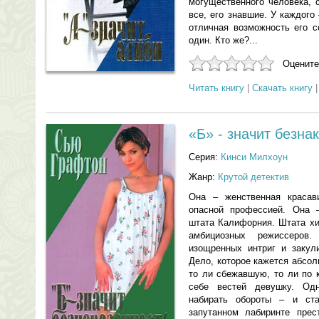
могущественного человека, 
все, его знавшие. У каждог
отличная возможность его с
один. Кто же?...
Оцените
Читать книгу
|
Скачать книгу
«Б» - значит безна
Серия:
Кинси Милхоун
Жанр:
Крутой детектив
Она – женственная красав
опасной профессией. Она 
штата Калифорния. Штата хи
амбициозных режиссеров
изощренных интриг и закул
Дело, которое кажется абсол
то ли сбежавшую, то ли по 
себе вестей девушку. Од
набирать обороты – и ст
запутанном лабиринте прес