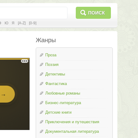
ПОИСК
Э
Ю
Я
[A-Z]
[0-9]
Жанры
Проза
Поэзия
Детективы
Фантастика
Любовные романы
Бизнес-литература
Детские книги
Приключения и путешествия
Документальная литература