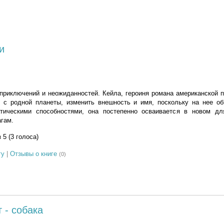
и
приключений и неожиданностей. Кейла, героиня романа американской 
 с родной планеты, изменить внешность и имя, поскольку на нее об
тическими способностями, она постепенно осваивается в новом д
агам.
з 5 (3 голоса)
гу
|
Отзывы о книге
(0)
 - собака