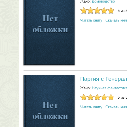
Жанр:
Домоводство
5 из 
Читать книгу
|
Скачать кни
Партия с Генера
Жанр:
Научная фантастик
5 из 
Читать книгу
|
Скачать кни