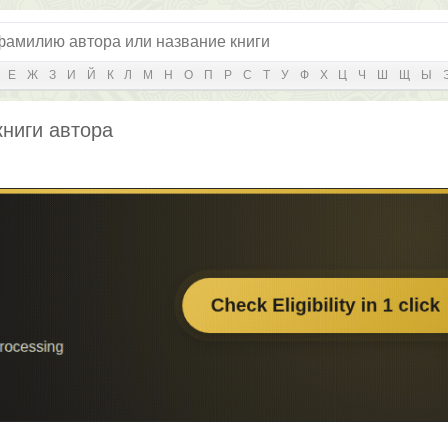
Е
Ж
З
И
Й
К
Л
М
Н
О
П
Р
С
Т
У
Ф
Х
Ц
Ч
Ш
Щ
Ы
книги автора