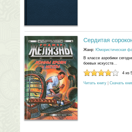
Сердитая сороко
Жанр:
Юмористическая фа
В классе аэробики сегодн
боевых искусств…
4 из 
Читать книгу
|
Скачать кни