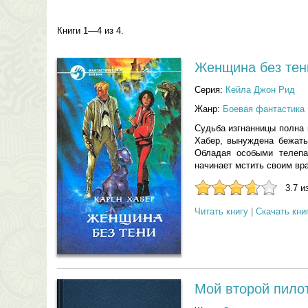
Книги 1—4 из 4.
Женщина без тен
Серия:
Кейла Джон Рид
Жанр:
Боевая фантастика
Судьба изгнанницы полна 
Хабер, вынуждена бежать
Обладая особыми телепа
начинает мстить своим вр
3.7 и
Читать книгу
|
Скачать кни
Мой второй пилот