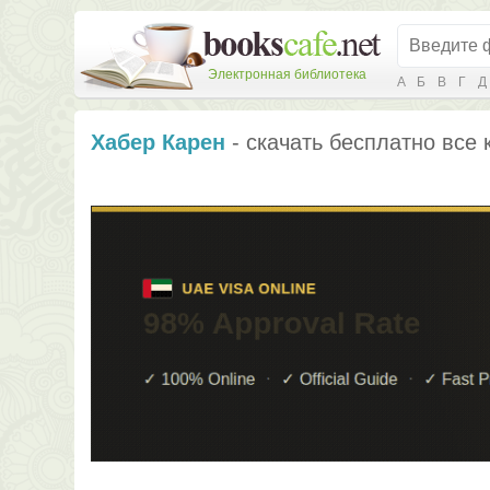
Электронная библиотека
А
Б
В
Г
Д
Хабер Карен
- скачать бесплатно все 