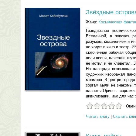
Звёздные остров
Жанр:
Космическая фанта
Грандиозное космическо
Вселенной, в поисках р
разумом, мышлением и инт
не ходят в кино и театр. 
склоченная рабочая общин
пели песни, плясали, шут
не мстил и не клеветал. 
На площади возвышался 
художник изображал пано
мрамора. В центре города
зоргам были не знакомы т
планеты Орион – зоргами
цивилизации, ибо для нас
Оцени
Читать книгу
|
Скачать кни