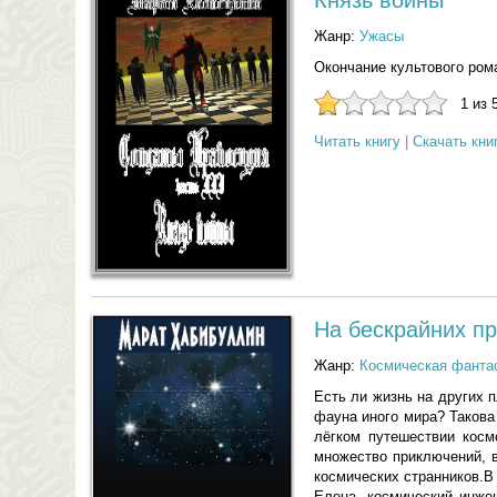
Князь войны
Жанр:
Ужасы
Окончание культового ром
1 из 
Читать книгу
|
Скачать кни
На бескрайних п
Жанр:
Космическая фанта
Есть ли жизнь на других 
фауна иного мира? Такова
лёгком путешествии кос
множество приключений, 
космических странников.В
Елена, космический инже