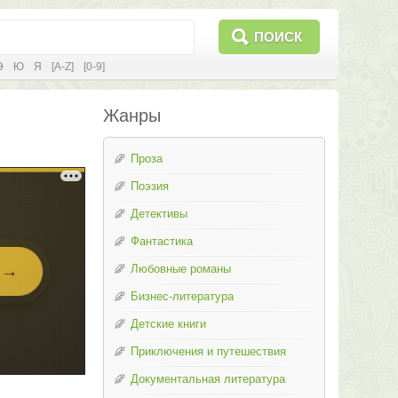
ПОИСК
Э
Ю
Я
[A-Z]
[0-9]
Жанры
Проза
Поэзия
Детективы
Фантастика
Любовные романы
Бизнес-литература
Детские книги
Приключения и путешествия
Документальная литература