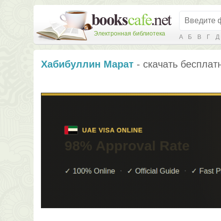
Электронная библиотека
А
Б
В
Г
Д
Хабибуллин Марат
- скачать бесплатн