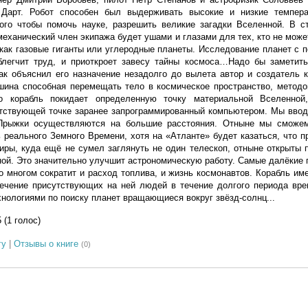
 Дарт. Робот способен был выдерживать высокие и низкие темпер
ого чтобы помочь науке, разрешить великие загадки Вселенной. В с
механический член экипажа будет ушами и глазами для тех, кто не може
 как газовые гиганты или углеродные планеты. Исследование планет с
блегчит труд, и приоткроет завесу тайны космоса…Надо бы заметить
ак объяснил его назначение незадолго до вылета автор и создатель 
ашина способная перемещать тело в космическое пространство, метод
ко корабль покидает определенную точку материальной Вселенной
етствующей точке заранее запрограммированный компьютером. Мы ввод
 Прыжки осуществляются на большие расстояния. Отныне мы сможе
ь реального Земного Времени, хотя на «Атланте» будет казаться, что 
ры, куда ещё не сумел заглянуть не один телескоп, отныне открыты 
ой. Это значительно улучшит астрономическую работу. Самые далёкие 
о многом сократит и расход топлива, и жизнь космонавтов. Корабль им
ечение присутствующих на ней людей в течение долгого периода вре
нологиями по поиску планет вращающиеся вокруг звёзд-солнц...
5 (1 голос)
гу
|
Отзывы о книге
(0)