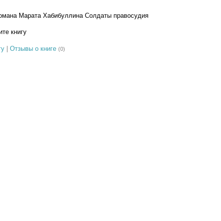
романа Марата Хабибуллина Солдаты правосудия
те книгу
гу
|
Отзывы о книге
(0)