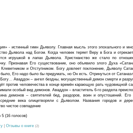
я» - истинный гимн Дьяволу. Главная мысль этого эпохального и мно
тво Дьявола над Богом. Когда человек теряет Веру в Бога и отрекае
вится игрушкой в лапах Дьявола. Христианство же стало по отнош
чку. Признавая Его существование, оно объявило злого Духа «Сатана
, Клеветником и Отступником. Богу довлеет поклонение, Дьяволу Сат
было, Его надо было бы придумать, но Он есть. Отринуться от Сатанаэл
 Богу… Аваддон – ангел бездны, могущественный демон смерти и разр
дёт против человечества в конце времён карающую рать чудовищной са
имали особый вид демонов. Аваддон – властитель 6-го раздела преисп
чина демонов – святителей бед, раздоров, воин и опустошений. Его 
средние века олицетворяли с Дьяволом. Названия городов и дере
во чистое совпадение
з 5 (16 голосов)
гу
|
Отзывы о книге
(2)