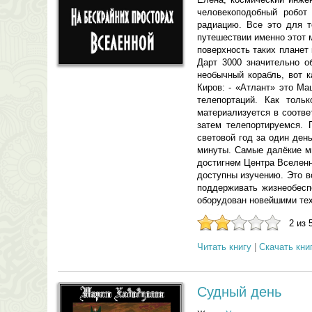
человекоподобный робот
радиацию. Все это для т
путешествии именно этот 
поверхность таких планет
Дарт 3000 значительно о
необычный корабль, вот к
Киров: - «Атлант» это М
телепортаций. Как толь
материализуется в соотв
затем телепортируемся.
световой год за один ден
минуты. Самые далёкие ми
достигнем Центра Вселенн
доступны изучению. Это в
поддерживать жизнеобесп
оборудован новейшими тех
2 из 
Читать книгу
|
Скачать кни
Судный день