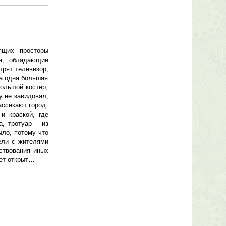
ящих просторы
та, обладающие
трят телевизор,
ла одна большая
ольшой костёр;
у не завидовал,
ассекают город.
 краской, где
, тротуар – из
ыло, потому что
тели с жителями
ствования иных
дет открыт…