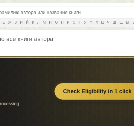
Е
Ж
З
И
Й
К
Л
М
Н
О
П
Р
С
Т
У
Ф
Х
Ц
Ч
Ш
Щ
Ы
о все книги автора