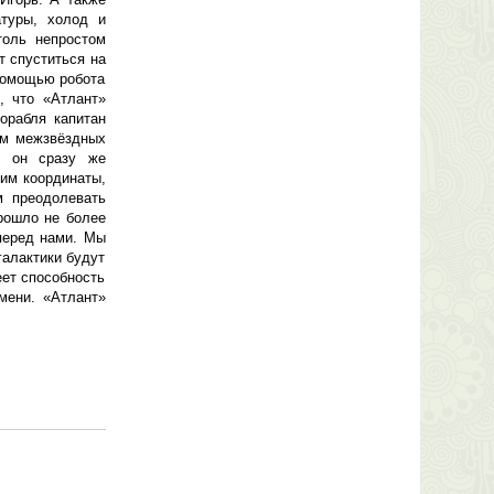
атуры, холод и
толь непростом
т спуститься на
 помощью робота
, что «Атлант»
корабля капитан
ом межзвёздных
, он сразу же
им координаты,
м преодолевать
прошло не более
перед нами. Мы
галактики будут
еет способность
мени. «Атлант»