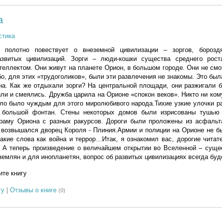
а
стика
е полотно повествует о внеземной цивилизации – зоргов, борозд
азвитых цивилизаций. Зорги – люди-кошки существа среднего рос
еллектом. Они живут на планете Орион, в большом городе. Они не смо
Ибо, для этих «трудоголиков», были эти развлечения не знакомы. Это бы
а. Как же отдыхали зорги? На центральной площади, они разжигали б
или и смеялись. Дружба царила на Орионе «спокон веков». Никто ни ком
Зло было чуждым для этого миролюбивого народа.Тихие узкие улочки р
большой фонтан. Стены некоторых домов были изрисованы тушью и
раму Ориона с разных ракурсов. Дороги были проложены из асфальта
 возвышался дворец Короля - Плиния.Армии и полиции на Орионе не б
акие слова как война и террор…Итак, я ознакомил вас, дорогие чита
. А теперь произведение о величайшем открытии во Вселенной – суще
 землян и для инопланетян, вопрос об развитых цивилизациях всегда бу
те книгу
гу
|
Отзывы о книге
(0)