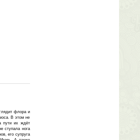
глядит флора и
моса. В этом не
а пути их ждёт
е ступала нога
ов, его супруга
Игорь. А также