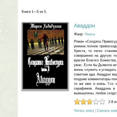
Книги 1—5 из 5.
Аваддон
Жанр:
Ужасы
Роман «Солдаты Правосуди
романа полное превосходс
Христа, то легко стано
совершенно на другую то
врагом Благого Божества
ужас. Если бы Дьявола не 
жизнь служить и угождать
советник ада. Аваддон ве
поздние комментаторы пон
то же имя и князь 7-го 
серафимов. Аваддона в 
вымышлены, любое сходст
2.8 и
Читать книгу
|
Скачать кни