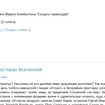
ана Марата Хабибуллина "Солдаты правосудия"
5 (2 голоса)
гу
|
Отзывы о книге
(0)
росторах Вселенной
стика
планетах? Населены ли эти далёкие миры разумными жителями? Как вы
 цель полёта комической станции «Атлант» в бескрайних просторах кос
монавты открывают чужие миры за пределами Солнечной системы. Н
встречи с внеземными формами жизни и удивительные планеты, куда н
 экипаж «Атланта» входили: капитан Семён Киров, астроном Сергей Иван
нер Дмитрий Воробьёв, пилот Пётр Степанов и астрофизик Соловьёв 