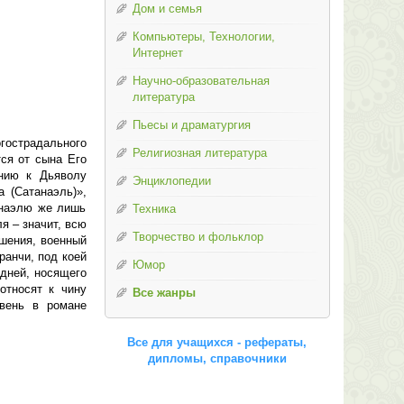
Дом и семья
Компьютеры, Технологии,
Интернет
Научно-образовательная
литература
Пьесы и драматургия
гострадального
Религиозная литература
тся от сына Его
ению к Дьяволу
Энциклопедии
 (Сатанаэль)»,
анаэлю же лишь
Техника
я – значит, всю
Творчество и фольклор
ушения, военный
ранчи, под коей
Юмор
одней, носящего
относят к чину
Все жанры
вень в романе
Все для учащихся - рефераты,
дипломы, справочники