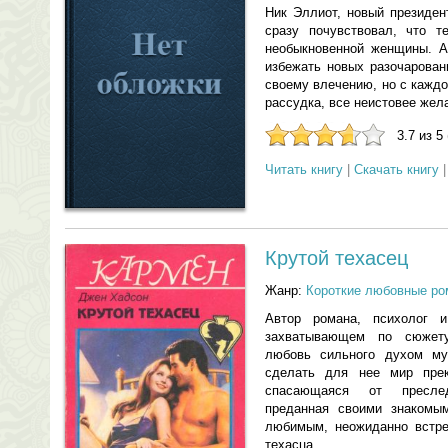
Ник Эллиот, новый президен
сразу почувствовал, что т
необыкновенной женщины. А
избежать новых разочарован
своему влечению, но с каждо
рассудка, все неистовее же
3.7 из 5
Читать книгу
|
Скачать книгу
Крутой техасец
Жанр:
Короткие любовные р
Автор романа, психолог 
захватывающем по сюжету
любовь сильного духом м
сделать для нее мир пре
спасающаяся от пресле
преданная своими знакомы
любимым, неожиданно встреч
техасца…