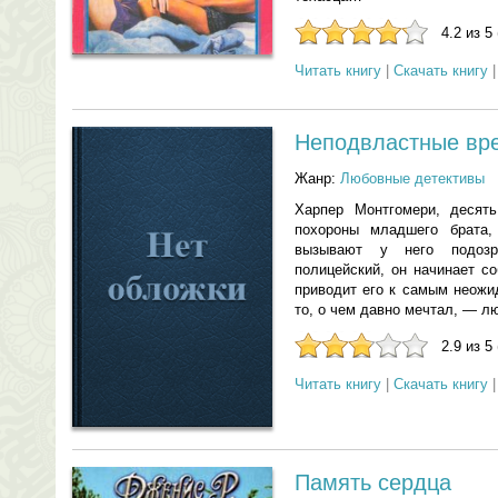
4.2 из 5
Читать книгу
|
Скачать книгу
Неподвластные вр
Жанр:
Любовные детективы
Харпер Монтгомери, десят
похороны младшего брата, 
вызывают у него подозр
полицейский, он начинает с
приводит его к самым неожи
то, о чем давно мечтал, — 
2.9 из 5
Читать книгу
|
Скачать книгу
Память сердца