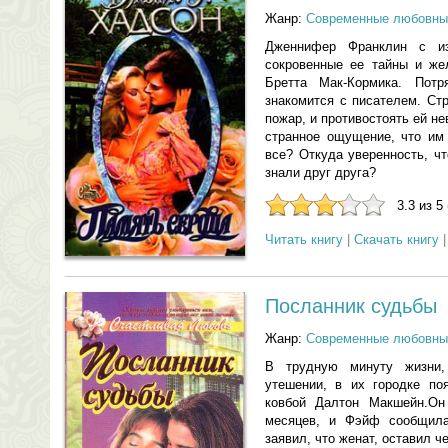
Жанр:
Современные любовны
Дженнифер Франклин с из
сокровенные ее тайны и же
Бретта Мак-Кормика. Пот
знакомится с писателем. Ст
пожар, и противостоять ей н
странное ощущение, что им 
все? Откуда уверенность, чт
знали друг друга?
3.3 из 5
Читать книгу
|
Скачать книгу
Посланник судьбы
Жанр:
Современные любовны
В трудную минуту жизни
утешении, в их городке по
ковбой Далтон Макшейн.Он
месяцев, и Фэйф сообщила
заявил, что женат, оставил ч