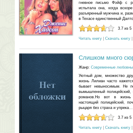
гневное письмо Фэйф с р
испытала она, когда вскор
разъяренный мужчина и, разм
в Техасе единственный Далт
3.7 из 5
Читать книгу
|
Скачать книгу
Слишком много сю
Жанр:
Современные любовны
Уютный дом, множество дру
жизнь Лилиан часто кажется
бывает невыносимым. Не п
вымышленный полицейский, 
романов.Но вот в жизнь
настоящий полицейский, по
рыцаря без страха и упрека…
3.7 из 5
Читать книгу
|
Скачать книгу