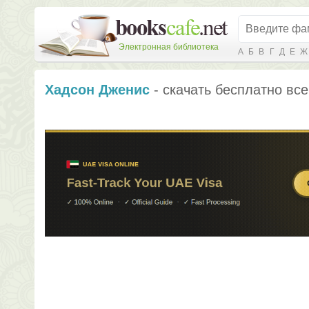
Электронная библиотека
А
Б
В
Г
Д
Е
Ж
Хадсон Дженис
- скачать бесплатно все