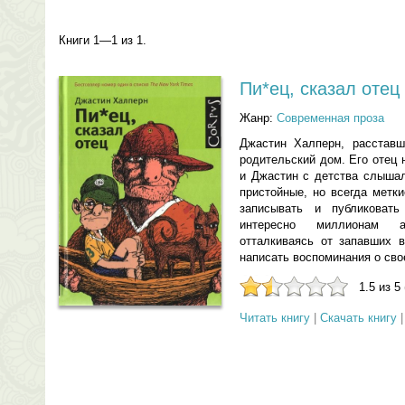
Книги 1—1 из 1.
Пи*ец, сказал отец
Жанр:
Современная проза
Джастин Халперн, расставш
родительский дом. Его отец 
и Джастин с детства слышал
пристойные, но всегда метк
записывать и публиковать
интересно миллионам а
отталкиваясь от запавших в
написать воспоминания о сво
1.5 из 5
Читать книгу
|
Скачать книгу