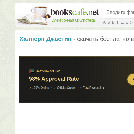
Электронная библиотека
А
Б
В
Г
Д
Е
Ж
Халперн Джастин
- скачать бесплатно в