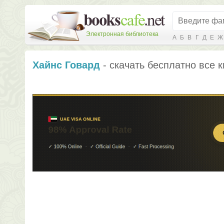
Электронная библиотека
А
Б
В
Г
Д
Е
Ж
Хайнс Говард
- скачать бесплатно все к