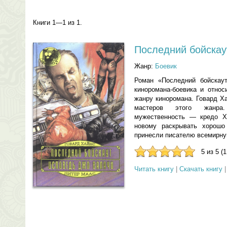
Книги 1—1 из 1.
Последний бойскау
Жанр:
Боевик
Роман «Последний бойскаут
киноромана-боевика и относ
жанру киноромана. Говард Х
мастеров этого жанра.
мужественность — кредо Ха
новому раскрывать хорошо
принесли писателю всемирну
5 из 5 (
Читать книгу
|
Скачать книгу