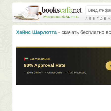
Электронная библиотека
А
Б
В
Г
Д
Е
Ж
Хайнс Шарлотта
- скачать бесплатно вс