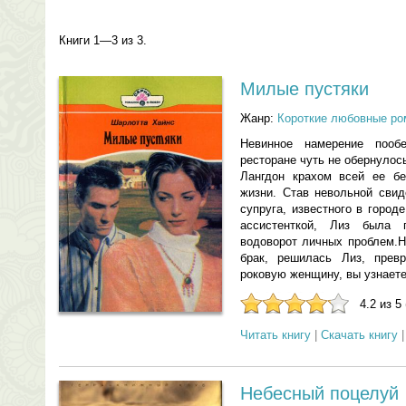
Книги 1—3 из 3.
Милые пустяки
Жанр:
Короткие любовные р
Невинное намерение поо
ресторане чуть не обернулос
Лангдон крахом всей ее бе
жизни. Став невольной сви
супруга, известного в город
ассистенткой, Лиз была 
водоворот личных проблем.Н
брак, решилась Лиз, прев
роковую женщину, вы узнаете
4.2 из 5
Читать книгу
|
Скачать книгу
Небесный поцелуй