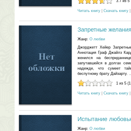
3.7 из 5
Читать книгу
|
Скачать книгу
Запретные желани
Жанр:
О любви
Джорджетт Хейер Запретны
Аннотация Граф Джайлз Кард
женился на бесприданниц
запутавшейся в долгах сем
надежде, что сумеет та
беспутному брату Дайзарту. ..
1 из 5 (
Читать книгу
|
Скачать книгу
Испытание любовь
Жанр:
О любви