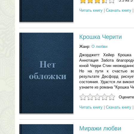
3.5 из 5
Читать книгу
|
Скачать книгу
Крошка Черити
Жанр:
О любви
Джорджетт Хейер Крошка 
Аннотация Забота благород
юной Черри Стин неожиданно
Но на пути к счастью вс
результате Десфорд рискуе
состояния. Удастся ли викон
узнаете из романа "Крошка Чер
Оцените
Читать книгу
|
Скачать книгу
Миражи любви