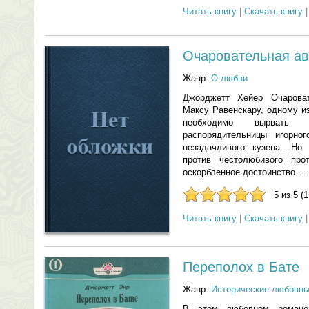
Читать книгу
|
Скачать книгу
Очаровательная ав
Жанр:
О любви
Джорджетт Хейер Очароват
Максу Равенскару, одному и
необходимо вырвать 
распорядительницы игорно
незадачливого кузена. Но
против честолюбивого про
оскорбленное достоинство. ...
5 из 5 (
Читать книгу
|
Скачать книгу
Переполох в Бате
Жанр:
Исторические любовн
В этом любовном романе