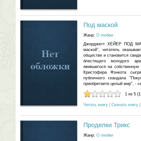
Под маской
Жанр:
О любви
Джорджетт ХЕЙЕР ПОД МА
маской", читатель оказывае
обществе и становится свид
блестящего молодого ар
явившегося на собственную 
Кристофера Фэнкота сыгр
публичного скандала "Пок
приобретаете целый мир", - ск
1 из 5 (
Читать книгу
|
Скачать книгу
Проделки Трикс
Жанр:
О любви