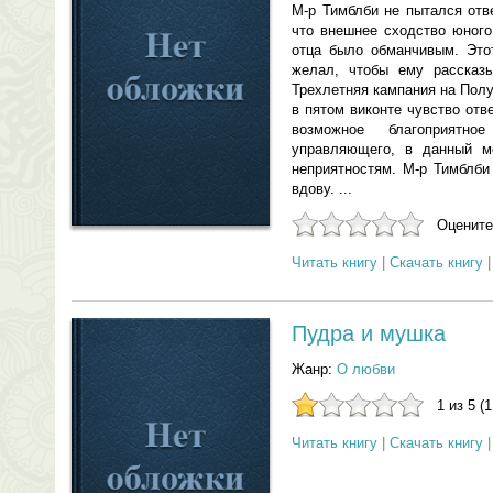
М-р Тимблби не пытался отв
что внешнее сходство юного
отца было обманчивым. Это
желал, чтобы ему рассказ
Трехлетняя кампания на Полу
в пятом виконте чувство отв
возможное благоприятн
управляющего, в данный мо
неприятностям. М-р Тимблби
вдову. ...
Оцените
Читать книгу
|
Скачать книгу
Пудра и мушка
Жанр:
О любви
1 из 5 (
Читать книгу
|
Скачать книгу