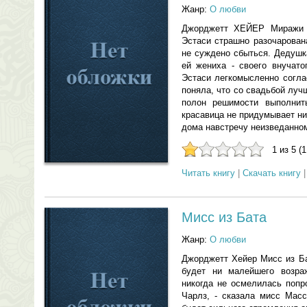
Жанр:
О любви
Джорджетт ХЕЙЕР Миражи 
Эстаси страшно разочарован
не суждено сбыться. Дедушк
ей жениха - своего внучато
Эстаси легкомысленно согла
поняла, что со свадьбой луч
полон решимости выполнит
красавица не придумывает ни
дома навстречу неизведанному
1 из 5 (
Читать книгу
|
Скачать книгу
Мисс из Бата
Жанр:
О любви
Джорджетт Хейер Мисс из Ба
будет ни малейшего возра
никогда не осмелилась попр
Чарлз, - сказала мисс Масс