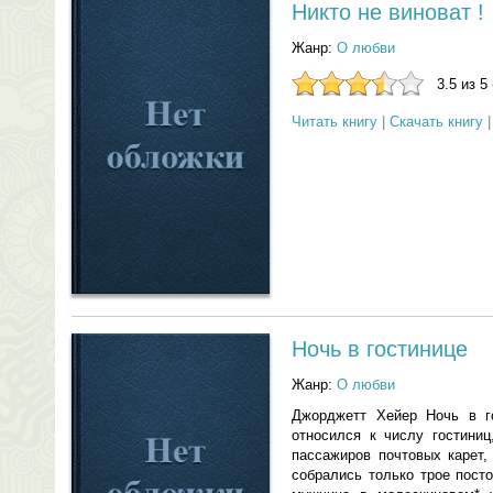
Никто не виноват !
Жанр:
О любви
3.5 из 5
Читать книгу
|
Скачать книгу
Ночь в гостинице
Жанр:
О любви
Джорджетт Хейер Ночь в го
относился к числу гостини
пассажиров почтовых карет,
собрались только трое пост