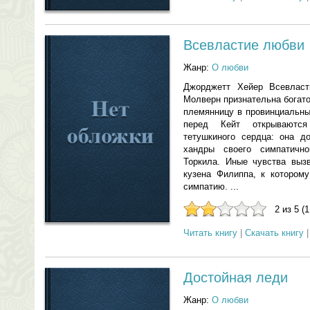
Всевластие любви
Жанр:
О любви
Джорджетт Хейер Всевлас
Молверн признательна богато
племянницу в провинциальны
перед Кейт открываютс
тетушкиного сердца: она до
хандры своего симпатично
Торкила. Иные чувства выз
кузена Филиппа, к котором
симпатию. ...
2 из 5 (
Читать книгу
|
Скачать книгу
Достойная леди
Жанр:
О любви