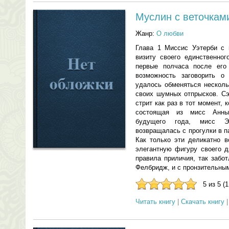
Муслин с веточкам
Жанр:
О любви
Глава 1 Миссис Уэтерби с 
визиту своего единственног
первые полчаса после его
возможность заговорить о
удалось обменяться несколь
своих шумных отпрысков. Сэ
стрит как раз в тот момент, 
состоящая из мисс Анны
будущего года, мисс Э
возвращалась с прогулки в п
Как только эти деликатно в
элегантную фигуру своего д
правила приличия, так забо
Фелбридж, и с пронзительным
5 из 5 (
Читать книгу
|
Скачать книгу