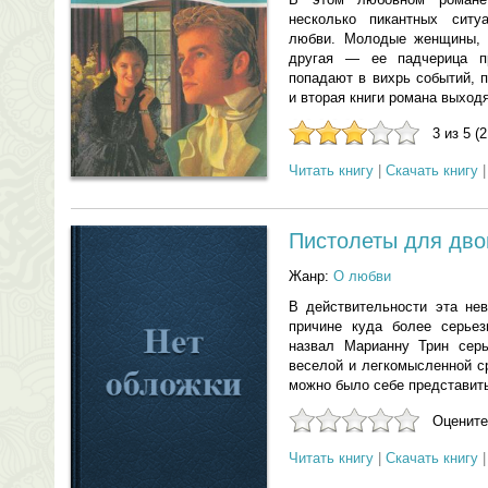
несколько пикантных ситу
любви. Молодые женщины, 
другая — ее падчерица п
попадают в вихрь событий,
и вторая книги романа выход
3 из 5 (
Читать книгу
|
Скачать книгу
Пистолеты для дво
Жанр:
О любви
В действительности эта нев
причине куда более серьез
назвал Марианну Трин серь
веселой и легкомысленной с
можно было себе представить.
Оцените
Читать книгу
|
Скачать книгу