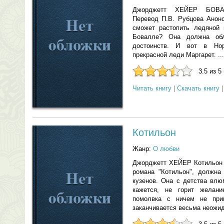
Джорджетт ХЕЙЕР БО
Перевод П.В. Рубцова Анонс
сможет растопить ледяной 
Бовалле? Она должна обл
достоинств. И вот в Но
прекрасной леди Маргарет. ...
3.5 из 5
Читать книгу
|
Скачать книгу
Котильон
Жанр:
О любви
Джорджетт ХЕЙЕР Котильон А
романа "Котильон", должна
кузенов. Она с детства влю
кажется, не горит желани
помолвка с ничем не при
заканчивается весьма неожид