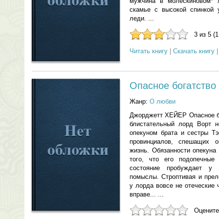
мужчина в молескиновом* 
скамье с высокой спинкой 
леди. ...
3 из 5 (
Читать книгу
|
Скачать книгу
Опасное богатство
Жанр:
О любви
Джорджетт ХЕЙЕР Опасное бо
блистательный лорд Ворт н
опекуном брата и сестры Тэ
провинциалов, спешащих о
жизнь. Обязанности опекуна
того, что его подопечные
состояние пробуждает у
помыслы. Строптивая и прел
у лорда вовсе не отеческие 
вправе... ...
Оцените