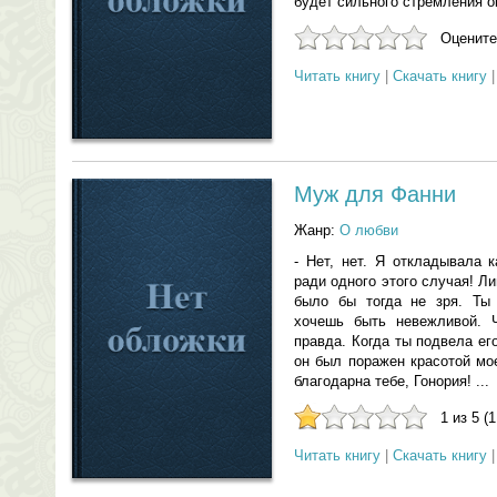
будет сильного стремления ок
Оцените
Читать книгу
|
Скачать книгу
Муж для Фанни
Жанр:
О любви
- Нет, нет. Я откладывала 
ради одного этого случая! Л
было бы тогда не зря. Ты 
хочешь быть невежливой. Ч
правда. Когда ты подвела его
он был поражен красотой мо
благодарна тебе, Гонория! ...
1 из 5 (
Читать книгу
|
Скачать книгу