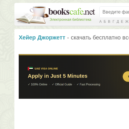
Электронная библиотека
А
Б
В
Г
Д
Е
Ж
Хейер Джоржетт
- скачать бесплатно вс