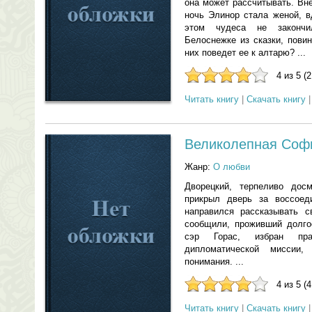
она может рассчитывать. Вн
ночь Элинор стала женой, в
этом чудеса не закончи
Белоснежке из сказки, пови
них поведет ее к алтарю? ...
4 из 5 (
Читать книгу
|
Скачать книгу
Великолепная Соф
Жанр:
О любви
Дворецкий, терпеливо досм
прикрыл дверь за воссоед
направился рассказывать с
сообщили, проживший долго
сэр Горас, избран пра
дипломатической миссии
понимания. ...
4 из 5 (
Читать книгу
|
Скачать книгу