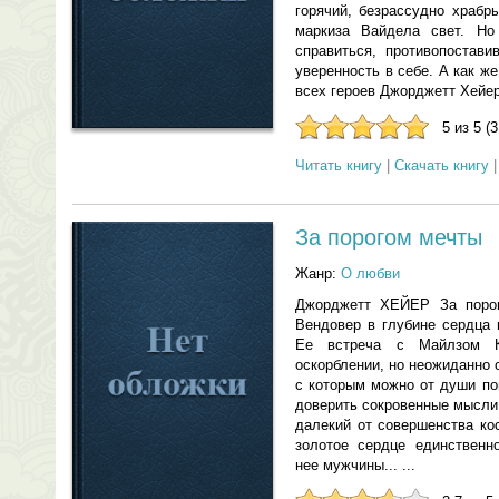
горячий, безрассудно храбр
маркиза Вайдела свет. Н
справиться, противопостави
уверенность в себе. А как ж
всех героев Джорджетт Хейер 
5 из 5 (
Читать книгу
|
Скачать книгу
За порогом мечты
Жанр:
О любви
Джорджетт ХЕЙЕР За поро
Вендовер в глубине сердца 
Ее встреча с Майлзом К
оскорблении, но неожиданно 
с которым можно от души по
доверить сокровенные мысли.
далекий от совершенства ко
золотое сердце единственно
нее мужчины... ...