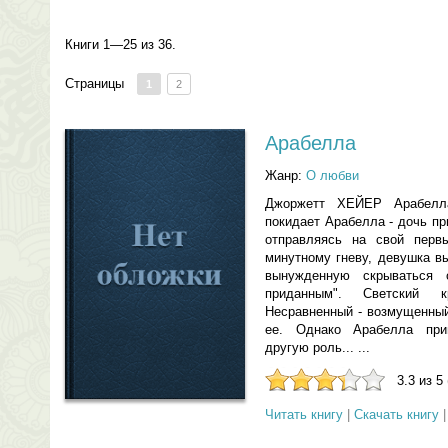
Книги 1—25 из 36.
Страницы
1
2
Арабелла
Жанр:
О любви
Джоржетт ХЕЙЕР Арабелл
покидает Арабелла - дочь п
отправляясь на свой перв
минутному гневу, девушка в
вынужденную скрываться 
приданным". Светский 
Несравненный - возмущенный
ее. Однако Арабелла при
другую роль... ...
3.3 из 5
Читать книгу
|
Скачать книгу