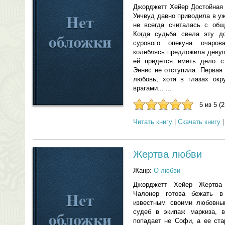
Джорджетт Хейер Достойная 
Уичвуд давно приводила в у
не всегда считалась с общ
Когда судьба свела эту д
сурового опекуна очаро
колеблясь предложила девуш
ей придется иметь дело с
Эннис не отступила. Первая
любовь, хотя в глазах ок
врагами... ...
5 из 5 (
Читать книгу
|
Скачать книгу
Жертва любви
Жанр:
О любви
Джорджетт Хейер Жертв
Чалонер готова бежать 
известным своими любовны
судеб в экипаж маркиза, 
попадает не Софи, а ее ста