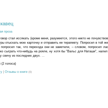
скавец
ая проза
зговор стал иссякать (кроме меня, разумеется, этого никто не почувствов
уры отыскать мою карточку и отправить ее терапевту. Попросил в той же
 попросил так, что перехода они не заметили, -- словом, попросил л
ко сыграть что-нибудь на рояле, ну хотя бы "Вальс для Наташи", нали
 свечу из последних двух. ...
5 (2 голоса)
гу
|
Отзывы о книге
(0)