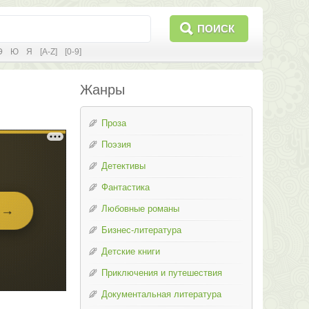
ПОИСК
Э
Ю
Я
[A-Z]
[0-9]
Жанры
Проза
Поэзия
Детективы
Фантастика
Любовные романы
Бизнес-литература
Детские книги
Приключения и путешествия
Документальная литература