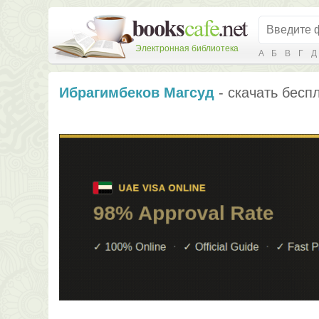
Электронная библиотека
А
Б
В
Г
Д
Ибрагимбеков Магсуд
- скачать бесп