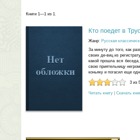
Книги 1—1 из 1.
Кто поедет в Тру
Жанр:
Русская классическ
За минуту до того, как ра
своих де-виц из регистрат
какой прошла вся беседа,
свою приятельницу негром
коньяку и погасил еще одну
3 из 
Читать книгу
|
Скачать кни