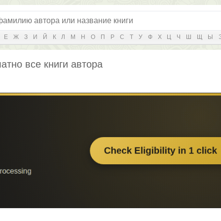
Е
Ж
З
И
Й
К
Л
М
Н
О
П
Р
С
Т
У
Ф
Х
Ц
Ч
Ш
Щ
Ы
латно все книги автора