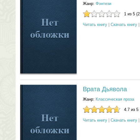
Жанр:
Фэнтези
1 из 5 (
Читать книгу
|
Скачать книгу
Врата Дьявола
Жанр:
Классическая проза
4.7 из 5
Читать книгу
|
Скачать книгу