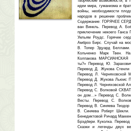
творческие возможности, в 
идеи мира, гуманизма и бра
войны, необходимости плодо
народов в решении проблем
Содержание: ГОРЯЧЕЕ СЕРД
ван Винкль. Перевод А. Бо
приключение некоего Ганса 
Уильям Роудс. Горячее сер
Амброз Бирс. Случай на мос
В. Топер Эдуард Беллами.
Кольченко Марк Твен. Н
Колпакова МАРСИАНСКАЯ 
ты?» Перевод Ю. Зарахови
Перевод Д. Жукова Стенли 
Перевод Л. Черняховской М
Перевод Д. Жукова Льюис П
Перевод Л. Черняховской Ал
Перевод С. Волковой СХВАТ
он дом…» Перевод С. Волко
Весты. Перевод С. Волко
Перевод В. Синяева Теодор 
В. Синяева Роберт Шекли.
Бенедиктовой Ричард Маккен
Брэдбери. Куколка. Перевод
Сказки и легенды двух в