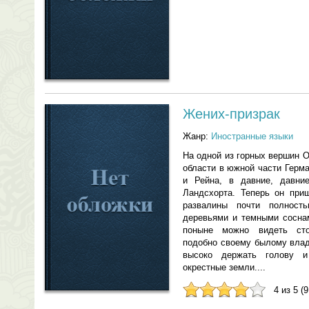
Жених-призрак
Жанр:
Иностранные языки
На одной из горных вершин 
области в южной части Герм
и Рейна, в давние, давни
Ландсхорта. Теперь он при
развалины почти полност
деревьями и темными соснам
поныне можно видеть ст
подобно своему былому влад
высоко держать голову и
окрестные земли....
4 из 5 (