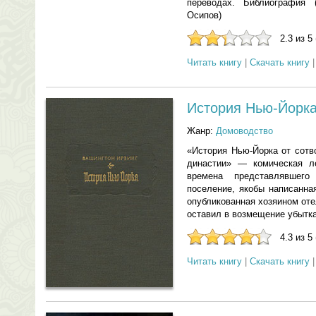
переводах. Библиография (
Осипов)
2.3 из 5
Читать книгу
|
Скачать книгу
История Нью-Йорк
Жанр:
Домоводство
«История Нью-Йорка от сотв
династии» — комическая ле
времена представлявшего
поселение, якобы написанна
опубликованная хозяином от
оставил в возмещение убытка
4.3 из 5
Читать книгу
|
Скачать книгу