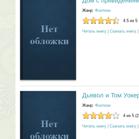
Дом с привидения
Жанр:
Фэнтези
4.5 из 5
Читать книгу
|
Скачать книгу
Дьявол и Том Уоке
Жанр:
Фэнтези
4 из 5 (
Читать книгу
|
Скачать книгу