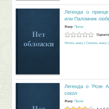
Легенда о принце
или Паломник люб
Жанр:
Проза
Оцените
Читать книгу
|
Скачать книгу
Легенда о 'Розе 
сокол
Жанр:
Проза