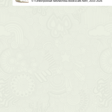
© «Электронная библиотека Bookscafe.Net», 2015-2026