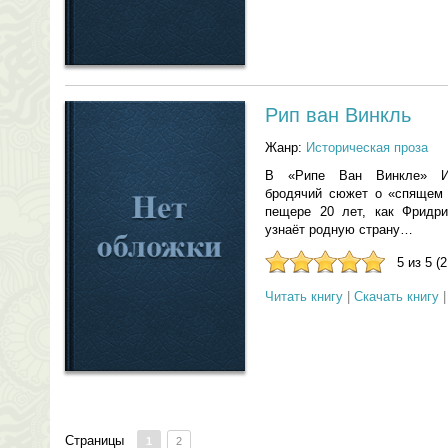
Рип ван Винкль
Жанр:
Историческая проза
В «Рипе Ван Винкле» Ир
бродячий сюжет о «спящем к
пещере 20 лет, как Фридри
узнаёт родную страну…
5 из 5 (
Читать книгу
|
Скачать книгу
Страницы
1
2