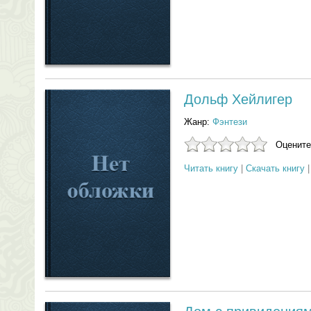
Дольф Хейлигер
Жанр:
Фэнтези
Оцените
Читать книгу
|
Скачать книгу