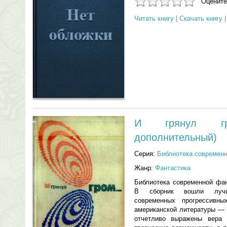
Оцените
Читать книгу
|
Скачать книгу
И грянул г
дополнительный)
Серия:
Библиотека современ
Жанр:
Фантастика
Библиотека современной фан
В сборник вошли лучши
современных прогрессивн
американской литературы — В
отчетливо выражены вера 