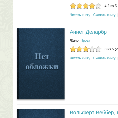
4.2 из 5
Читать книгу
|
Скачать книгу
Аннет Деларбр
Жанр:
Проза
3 из 5 (
Читать книгу
|
Скачать книгу
Вольферт Веббер, 