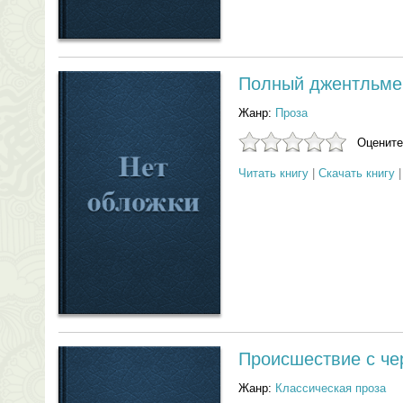
Полный джентльме
Жанр:
Проза
Оцените
Читать книгу
|
Скачать книгу
Происшествие с ч
Жанр:
Классическая проза