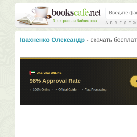
Электронная библиотека
А
Б
В
Г
Д
Е
Ж
Івахненко Олександр
- скачать бесплат