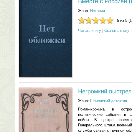
Вместе с Россией (
Жанр:
История
5 из 5 (
Читать книгу
|
Скачать книгу
Негромкий выстрел
Жанр:
Шпионский детектив
Роман-хроника в остро
политические события в Е
войны. В центре повест
Генерального штаба военный
службы связан с группой оф