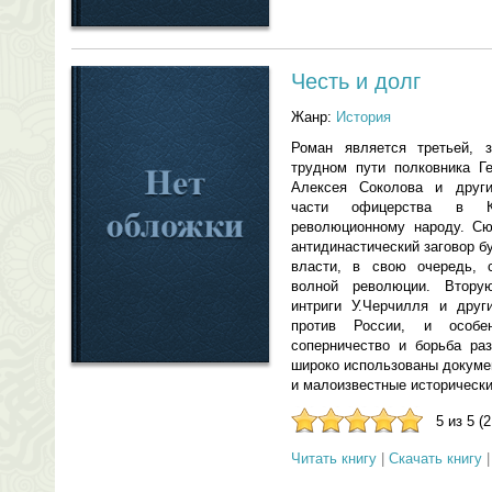
Честь и долг
Жанр:
История
Роман является третьей, 
трудном пути полковника Г
Алексея Соколова и други
части офицерства в 
революционному народу. Сю
антидинастический заговор б
власти, в свою очередь, 
волной революции. Втор
интриги У.Черчилля и друг
против России, и особе
соперничество и борьба ра
широко использованы докуме
и малоизвестные историческ
5 из 5 (
Читать книгу
|
Скачать книгу