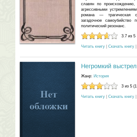
славян по происхождению,
агрессивными устремлениям
романа — трагическая с
загадочное самоубийство 
политический резонанс.
3.7 из 5
Читать книгу
|
Скачать книгу
Негромкий выстрел 
Жанр:
История
3 из 5 (
Читать книгу
|
Скачать книгу