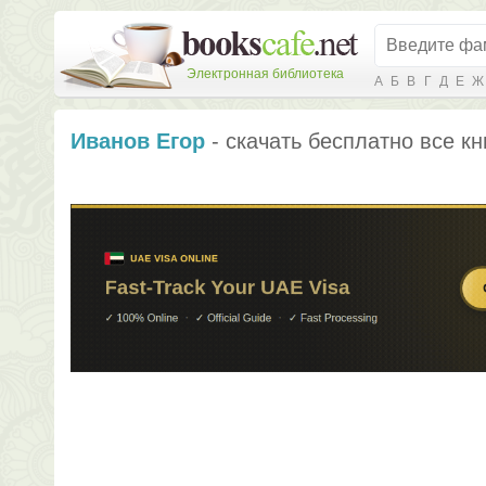
Электронная библиотека
А
Б
В
Г
Д
Е
Ж
Иванов Егор
- скачать бесплатно все кн