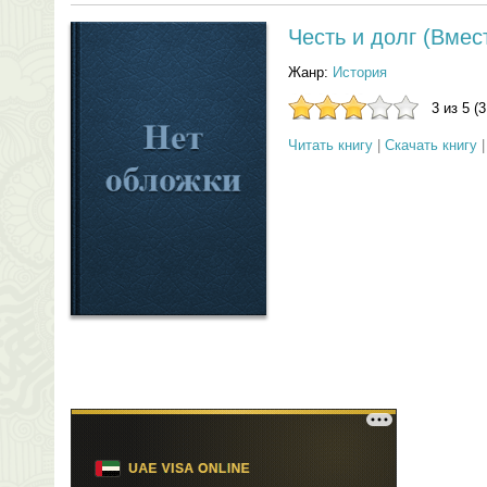
Честь и долг (Вмест
Жанр:
История
3 из 5 (
Читать книгу
|
Скачать книгу