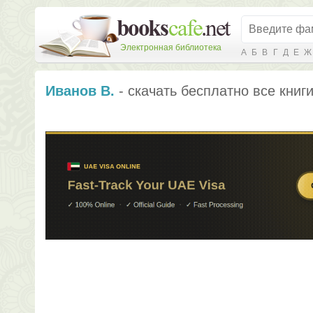
Электронная библиотека
А
Б
В
Г
Д
Е
Ж
Иванов В.
- скачать бесплатно все книг