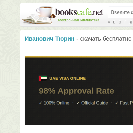
Электронная библиотека
А
Б
В
Г
Д
Иванович Тюрин
- скачать бесплатно 