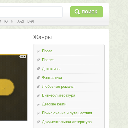
ПОИСК
Э
Ю
Я
[A-Z]
[0-9]
Жанры
Проза
Поэзия
Детективы
Фантастика
Любовные романы
Бизнес-литература
Детские книги
Приключения и путешествия
Документальная литература