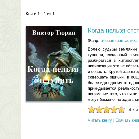
Книги 1—1 из 1.
Когда нельзя отс
Жанр:
Боевая фантастика
Волею судьбы землянин В
туннеля, созданный неиз
разбираться в хитроспл
цивилизация это не обязат
и совесть. Крутой характе
совершать ошибки, в общ
более идя одному от одно
прикидывается реальност
понимание того, что ты не
могут бесконечно ждать с
4.7 и
Читать книгу
|
Скачать кни