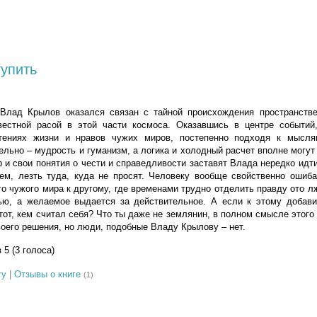
тупить
лад Крылов оказался связан с тайной происхождения пространстве
вестной расой в этой части космоса. Оказавшись в центре событий
етениях жизни и нравов чужих миров, постепенно подходя к мысл
ельно – мудрость и гуманизм, а логика и холодный расчет вполне могут
р и свои понятия о чести и справедливости заставят Влада нередко идт
ем, лезть туда, куда не просят. Человеку вообще свойственно ошиба
го чужого мира к другому, где временами трудно отделить правду ото л
ью, а желаемое выдается за действительное. А если к этому добави
 тот, кем считал себя? Что ты даже не землянин, в полном смысле этого
воего решения, но люди, подобные Владу Крылову – нет.
з 5 (3 голоса)
гу
|
Отзывы о книге
(1)