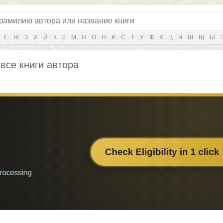
Е
Ж
З
И
Й
К
Л
М
Н
О
П
Р
С
Т
У
Ф
Х
Ц
Ч
Ш
Щ
Ы
все книги автора