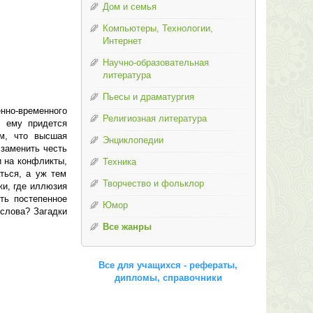
Дом и семья
Компьютеры, Технологии,
Интернет
Научно-образовательная
литература
Пьесы и драматургия
нно-временного
Религиозная литература
, ему придется
ям, что высшая
Энциклопедии
 заменить честь
и на конфликты,
Техника
ться, а уж тем
Творчество и фольклор
жи, где иллюзия
ть постепенное
Юмор
 слова? Загадки
Все жанры
Все для учащихся - рефераты,
дипломы, справочники