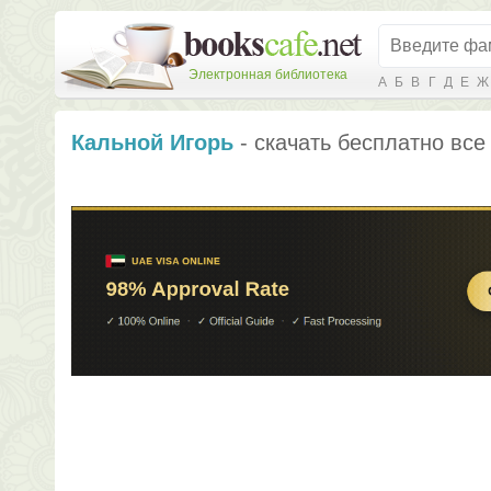
Электронная библиотека
А
Б
В
Г
Д
Е
Ж
Кальной Игорь
- скачать бесплатно все