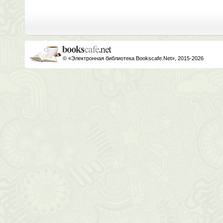
© «Электронная библиотека Bookscafe.Net», 2015-2026