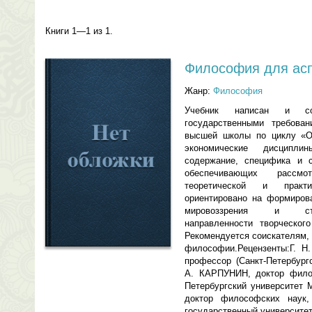
Книги 1—1 из 1.
Философия для ас
Жанр:
Философия
Учебник написан и со
государственными требован
высшей школы по циклу «О
экономические дисципл
содержание, специфика и с
обеспечивающих рассмо
теоретической и практ
ориентировано на формирова
мировоззрения и стан
направленности творческог
Рекомендуется соискателям,
философии.Рецензенты:Г. Н
профессор (Санкт-Петербург
А. КАРПУНИН, доктор филос
Петербургский университет
доктор философских наук, 
государственный университет