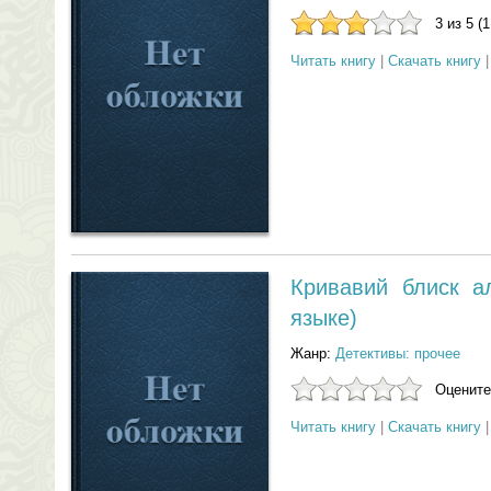
3 из 5 (
Читать книгу
|
Скачать книгу
Кривавий блиск а
языке)
Жанр:
Детективы: прочее
Оцените
Читать книгу
|
Скачать книгу