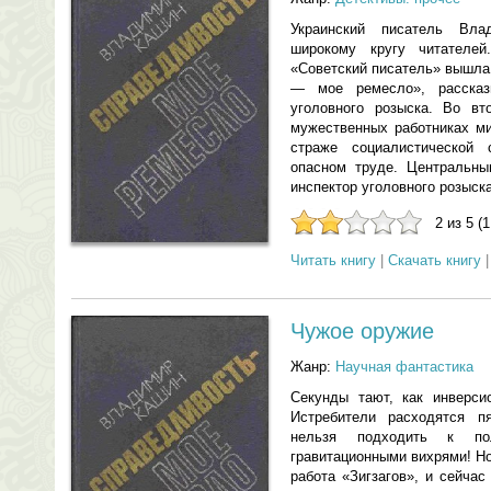
Украинский писатель Вл
широкому кругу читателе
«Советский писатель» вышла
— мое ремесло», рассказ
уголовного розыска. Во вт
мужественных работниках ми
страже социалистической 
опасном труде. Центральны
инспектор уголовного розыск
2 из 5 (
Читать книгу
|
Скачать книгу
Чужое оружие
Жанр:
Научная фантастика
Секунды тают, как инверси
Истребители расходятся п
нельзя подходить к по
гравитационными вихрями! Н
работа «Зигзагов», и сейчас