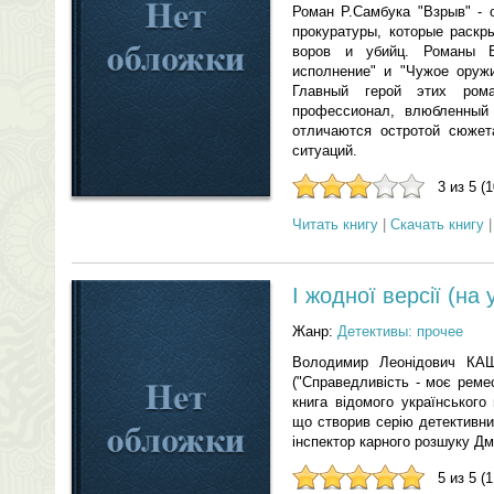
Роман Р.Самбука "Взрыв" - 
прокуратуры, которые раскр
воров и убийц. Романы В
исполнение" и "Чужое оружи
Главный герой этих ром
профессионал, влюбленный
отличаются остротой сюжет
ситуаций.
3 из 5 (
Читать книгу
|
Скачать книгу
I жодної версiї (на
Жанр:
Детективы: прочее
Володимир Леонiдович КА
("Справедливiсть - моє ремесл
книга вiдомого українськог
що створив серiю детективни
iнспектор карного розшуку Дм
5 из 5 (