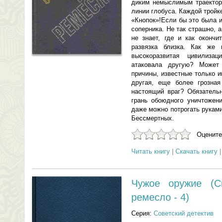
диким немыслимым траекто
линии глобуса. Каждой тройк
«Кнопок»!Если бы это была и
соперника. Не так страшно, 
не знает, где и как окончи
развязка близка. Как же 
высокоразвитая цивилиза
атаковала другую? Может
причины, известные только 
другая, еще более грозная
настоящий враг? Обязательн
грань обоюдного уничтожени
даже можно потрогать рукам
Бессмертных.
Оцените
Читать книгу
|
Скачать книгу
Чужое оружие (С
ремесло - 4)
Серия:
Советский детектив