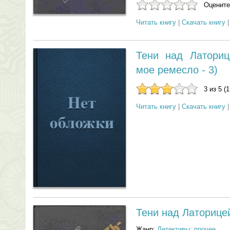
Оцените
Читать книгу
|
Скачать книгу
Тени над Латориц
мое ремесло - 3)
3 из 5 (
Читать книгу
|
Скачать книгу
Тени над Латорице
Жанр:
Детективы: прочее