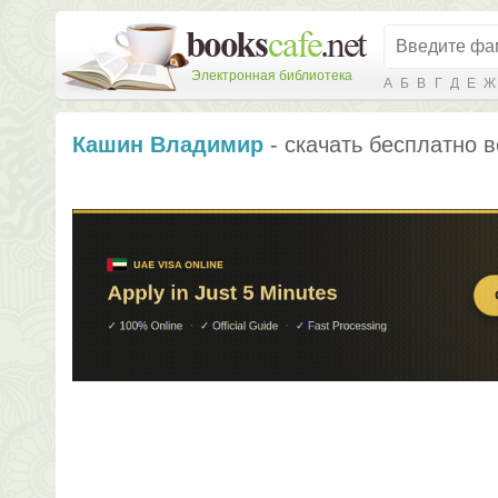
Электронная библиотека
А
Б
В
Г
Д
Е
Ж
Кашин Владимир
- скачать бесплатно в