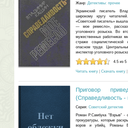
Жанр:
Детективы: прочее
Украинский писатель Вл
широкому кругу читателе
«Советский писатель» вышла
— мое ремесло», рассказ
уголовного розыска. Во вт
мужественных работниках ми
страже социалистической 
опасном труде. Центральны
инспектор уголовного розыск
4.5 из 5
Читать книгу
|
Скачать книгу
Приговор прив
(Справедливость - 
Серия:
Советский детектив
Роман Р.Самбука "Взрыв" - 
прокуратуры, которые раскр
воров и убийц. Романы В