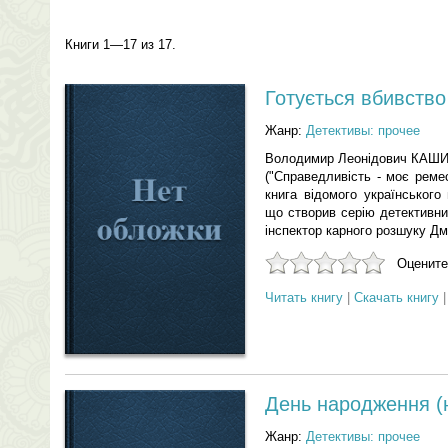
Книги 1—17 из 17.
Готується вбивство
Жанр:
Детективы: прочее
Володимир Леонiдович КАШ
("Справедливiсть - моє ремесл
книга вiдомого українськог
що створив серiю детективни
iнспектор карного розшуку Дм
Оцените
Читать книгу
|
Скачать книгу
День народження (
Жанр:
Детективы: прочее