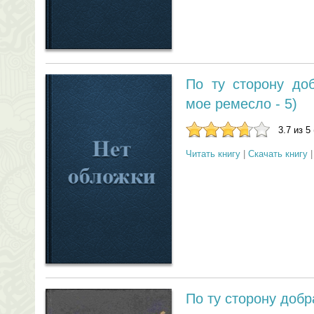
По ту сторону до
мое ремесло - 5)
3.7 из 5
Читать книгу
|
Скачать книгу
По ту сторону добр