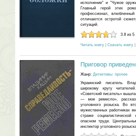
исполнение" и "Чужое оружи
Главный герой этих ром
профессионал, влюбленный
отличаются остротой сюжет
ситуаций.
3.8 из 5
Читать книгу
|
Скачать книгу
Приговор приведен
Жанр:
Детективы: прочее
Украинский писатель Вл
широкому кругу читателе
«Советский писатель» вышла
— мое ремесло», рассказ
уголовного розыска. Во вт
мужественных работниках ми
страже социалистической 
опасном труде. Центральны
инспектор уголовного розыск