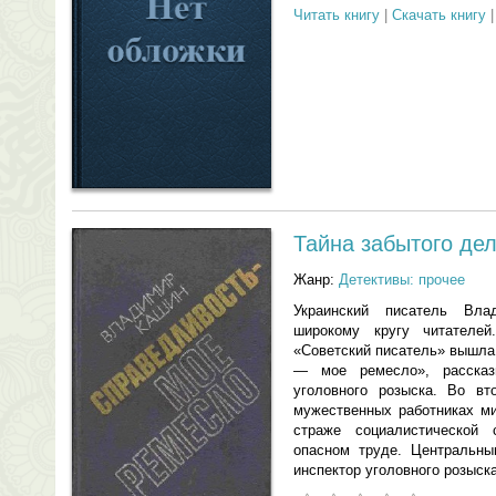
Читать книгу
|
Скачать книгу
Тайна забытого де
Жанр:
Детективы: прочее
Украинский писатель Вл
широкому кругу читателе
«Советский писатель» вышла
— мое ремесло», рассказ
уголовного розыска. Во вт
мужественных работниках ми
страже социалистической 
опасном труде. Центральны
инспектор уголовного розыск