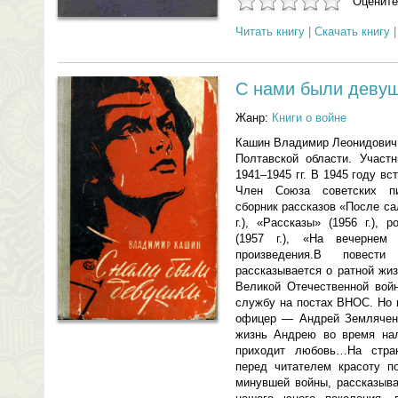
Оцените
Читать книгу
|
Скачать книгу
С нами были деву
Жанр:
Книги о войне
Кашин Владимир Леонидович р
Полтавской области. Участ
1941–1945 гг. В 1945 году в
Член Союза советских пи
сборник рассказов «После сал
г.), «Рассказы» (1956 г.),
(1957 г.), «На вечернем 
произведения.В повес
рассказывается о ратной жи
Великой Отечественной вой
службу на постах ВНОС. Но 
офицер — Андрей Земляченк
жизнь Андрею во время нал
приходит любовь…На стран
перед читателем красоту п
минувшей войны, рассказыва