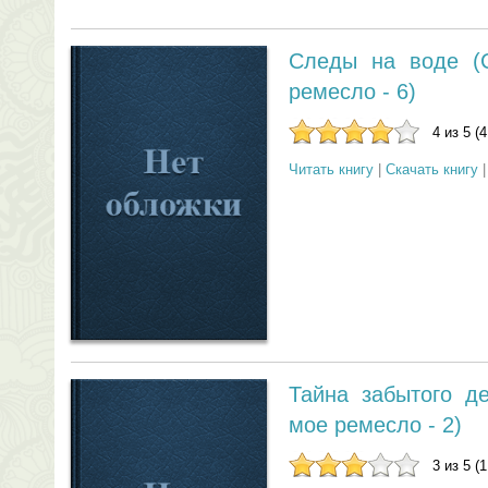
Следы на воде (С
ремесло - 6)
4 из 5 (
Читать книгу
|
Скачать книгу
Тайна забытого д
мое ремесло - 2)
3 из 5 (