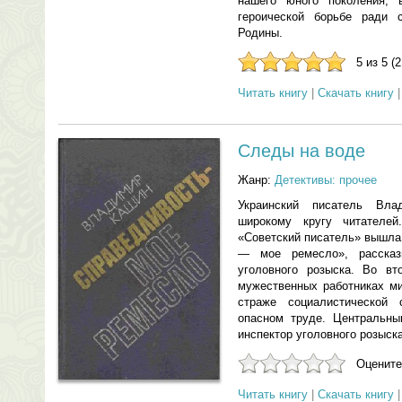
нашего юного поколения, 
героической борьбе ради 
Родины.
5 из 5 (
Читать книгу
|
Скачать книгу
Следы на воде
Жанр:
Детективы: прочее
Украинский писатель Вл
широкому кругу читателе
«Советский писатель» вышла
— мое ремесло», рассказ
уголовного розыска. Во вт
мужественных работниках ми
страже социалистической 
опасном труде. Центральны
инспектор уголовного розыск
Оцените
Читать книгу
|
Скачать книгу