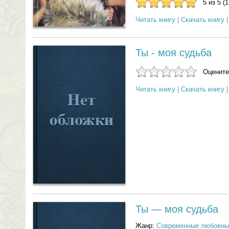
5 из 5 (
Читать книгу
|
Скачать книгу
Ты - моя судьба
Оцените
Читать книгу
|
Скачать книгу
Ты — моя судьба
Жанр:
Современные любовны