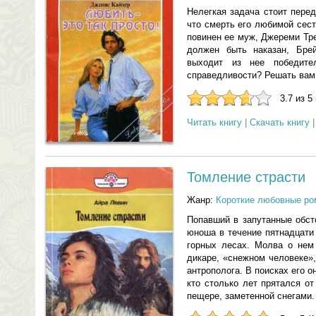
Нелегкая задача стоит пере
что смерть его любимой сес
повинен ее муж, Джереми Тр
должен быть наказан, Бре
выходит из нее победите
справедливости? Решать вам
3.7 из 5
Читать книгу
|
Скачать книгу
Томление страсти
Жанр:
Короткие любовные р
Попавший в запутанные обст
юноша в течение пятнадцати
горных лесах. Молва о нем
дикаре, «снежном человеке»
антрополога. В поисках его он
кто столько лет прятался о
пещере, заметенной снегами.