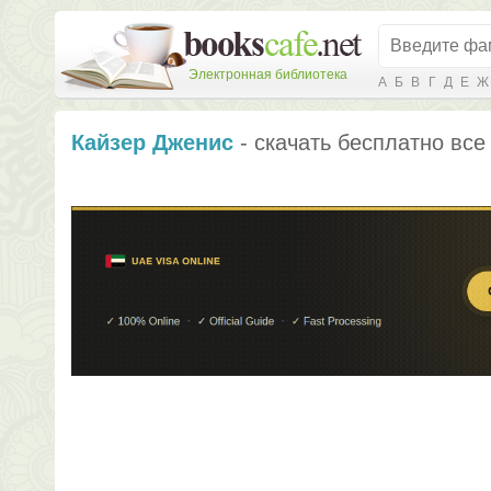
Электронная библиотека
А
Б
В
Г
Д
Е
Ж
Кайзер Дженис
- скачать бесплатно все