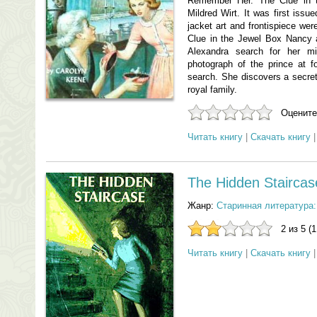
Remember Her. The Clue in 
Mildred Wirt. It was first issu
jacket art and frontispiece wer
Clue in the Jewel Box Nancy
Alexandra search for her m
photograph of the prince at 
search. She discovers a secret 
royal family.
Оцените
Читать книгу
|
Скачать книгу
The Hidden Staircas
Жанр:
Старинная литература:
2 из 5 (
Читать книгу
|
Скачать книгу