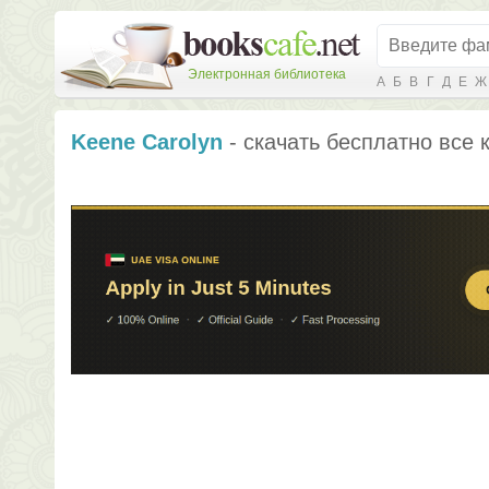
Электронная библиотека
А
Б
В
Г
Д
Е
Ж
Keene Carolyn
- скачать бесплатно все 