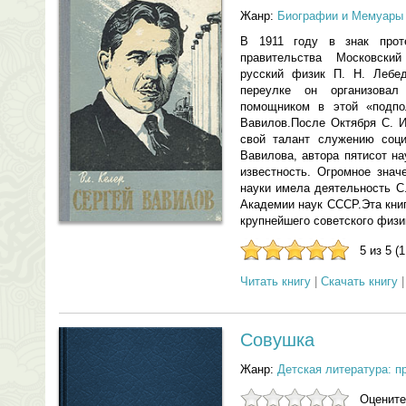
Жанр:
Биографии и Мемуары
В 1911 году в знак проте
правительства Московски
русский физик П. Н. Лебе
переулке он организовал
помощником в этой «подпо
Вавилов.После Октября С. И
свой талант служению соци
Вавилова, автора пятисот н
известность. Огромное знач
науки имела деятельность С
Академии наук СССР.Эта кни
крупнейшего советского физи
5 из 5 (
Читать книгу
|
Скачать книгу
Совушка
Жанр:
Детская литература: п
Оцените