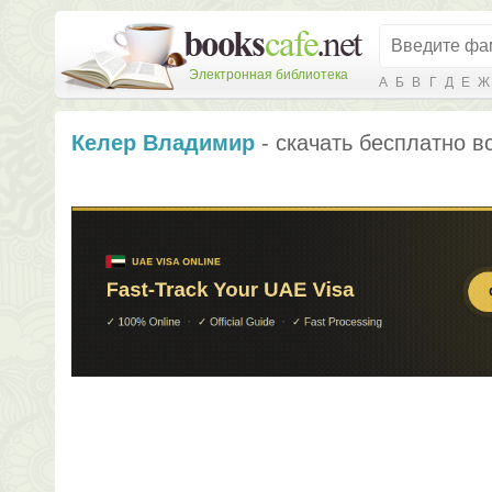
Электронная библиотека
А
Б
В
Г
Д
Е
Ж
Келер Владимир
- скачать бесплатно в