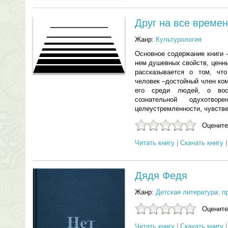
Друг на все време
Жанр:
Культурология
Основное содержание книги 
нем душевных свойств, ценн
рассказывается о том, что
человек –достойный член ко
его среди людей, о вос
сознательной одухотво
целеустремленности, чувстве 
Оцените
Читать книгу
|
Скачать книгу
Дядя Федя
Жанр:
Детская литература: п
Оцените
Читать книгу
|
Скачать книгу