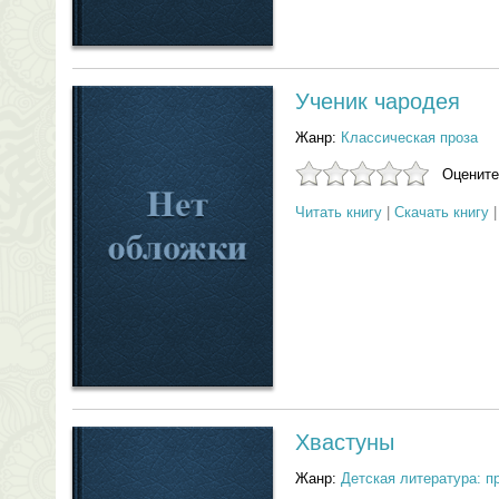
Ученик чародея
Жанр:
Классическая проза
Оцените
Читать книгу
|
Скачать книгу
Хвастуны
Жанр:
Детская литература: п