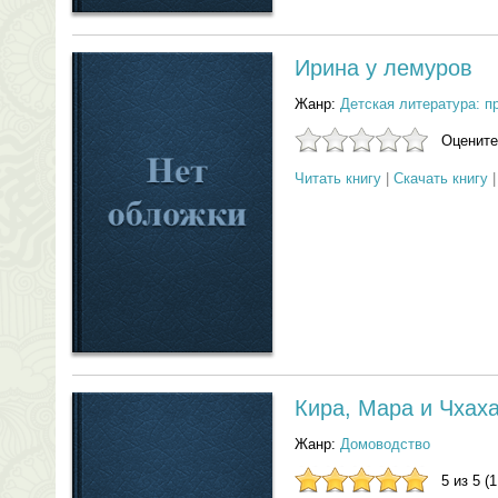
Ирина у лемуров
Жанр:
Детская литература: п
Оцените
Читать книгу
|
Скачать книгу
Кира, Мара и Чхах
Жанр:
Домоводство
5 из 5 (