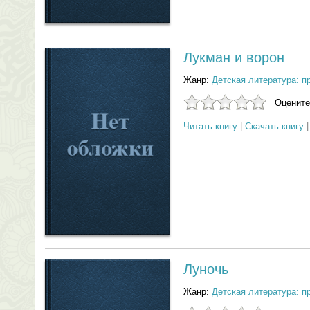
Лукман и ворон
Жанр:
Детская литература: п
Оцените
Читать книгу
|
Скачать книгу
Луночь
Жанр:
Детская литература: п