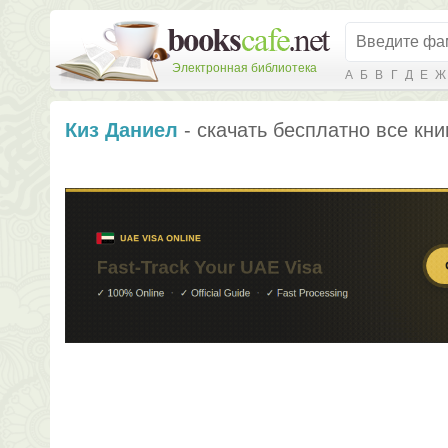
Электронная библиотека
А
Б
В
Г
Д
Е
Ж
Киз Даниел
- скачать бесплатно все кни