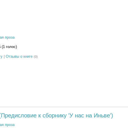
ая проза
5 (1 голос)
гу
|
Отзывы о книге
(0)
Предисловие к сборнику 'У нас на Иньве')
ая проза