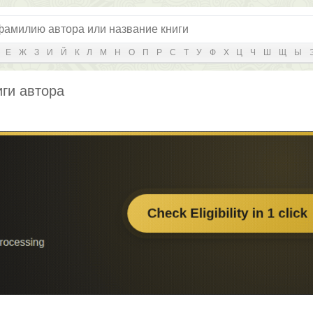
Е
Ж
З
И
Й
К
Л
М
Н
О
П
Р
С
Т
У
Ф
Х
Ц
Ч
Ш
Щ
Ы
иги автора