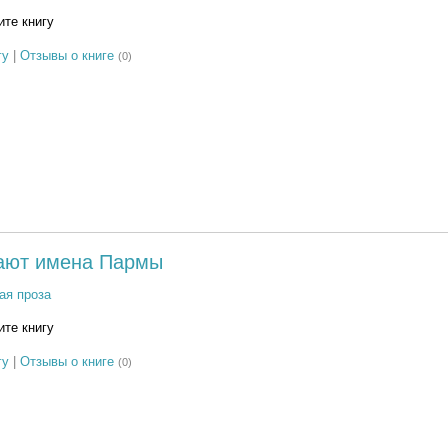
те книгу
гу
|
Отзывы о книге
(0)
ают имена Пармы
ая проза
те книгу
гу
|
Отзывы о книге
(0)