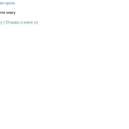
ая проза
те книгу
гу
|
Отзывы о книге
(0)