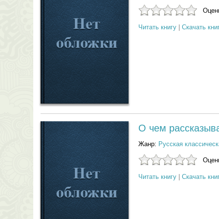
Оцени
Читать книгу
|
Скачать кни
О чем рассказыв
Жанр:
Русская классическ
Оцени
Читать книгу
|
Скачать кни