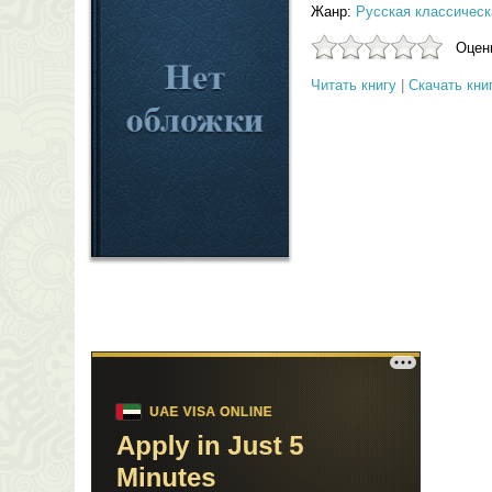
Жанр:
Русская классическ
Оцени
Читать книгу
|
Скачать кни