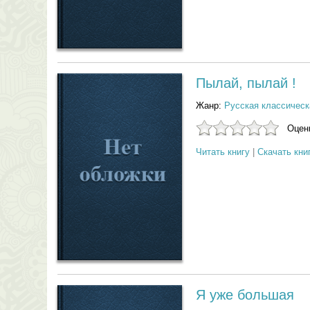
Пылай, пылай !
Жанр:
Русская классическ
Оцени
Читать книгу
|
Скачать кни
Я уже большая