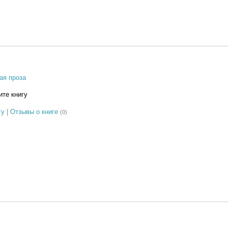
ая проза
те книгу
гу
|
Отзывы о книге
(0)