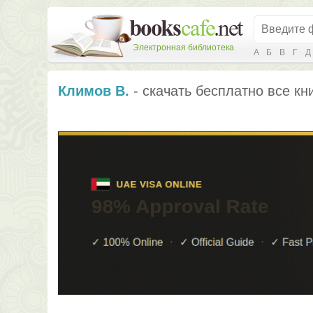
Электронная библиотека
А
Б
В
Г
Д
Климов В.
- скачать бесплатно все кн