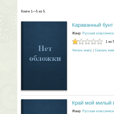
Книги 1—5 из 5.
Караванный бунт
Жанр:
Русская классическ
1 из 
Читать книгу
|
Скачать кни
Край мой милый (
Жанр:
Русская классическ