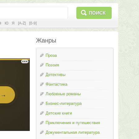
ПОИСК
Э
Ю
Я
[A-Z]
[0-9]
Жанры
Проза
Поэзия
Детективы
Фантастика
Любовные романы
Бизнес-литература
Детские книги
Приключения и путешествия
Документальная литература