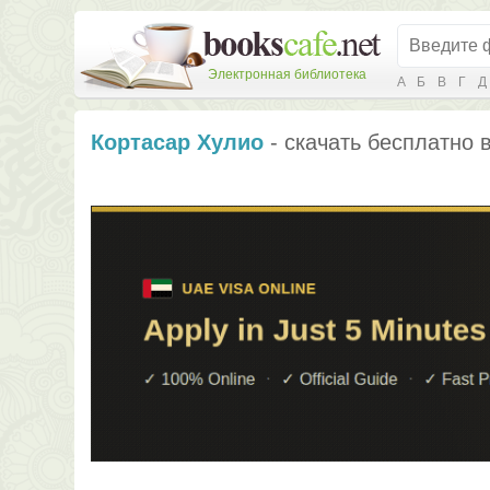
Электронная библиотека
А
Б
В
Г
Д
Кортасар Хулио
- скачать бесплатно в