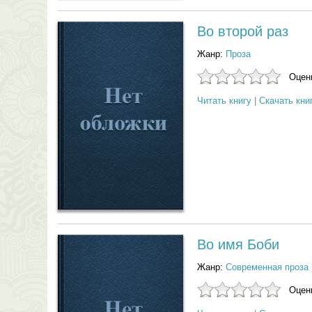
Во второй раз
Жанр:
Проза
Оцени
Читать книгу
|
Скачать кни
Во имя Боби
Жанр:
Современная проза
Оцени