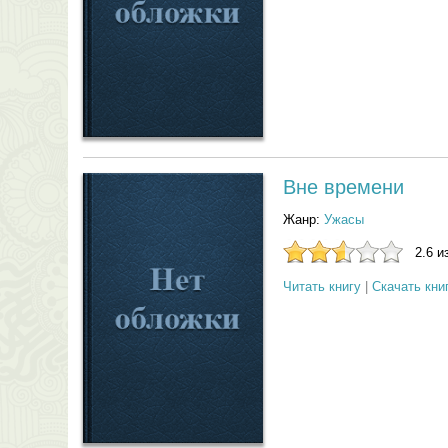
Вне времени
Жанр:
Ужасы
2.6 и
Читать книгу
|
Скачать кни