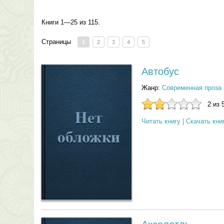
Книги 1—25 из 115.
Страницы
1
2
3
4
5
Автобус
Жанр:
Современная проза
2 из 
Читать книгу
|
Скачать кни