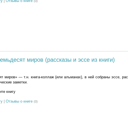
гу
|
Отзывы о книге
(0)
семьдесят миров (рассказы и эссе из книги)
т миров» — т.н. книга-коллаж (или альманах), в ней собраны эссе, рас
ческие заметки.
те книгу
гу
|
Отзывы о книге
(0)