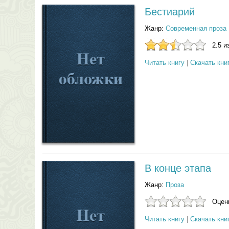
Бестиарий
Жанр:
Современная проза
2.5 и
Читать книгу
|
Скачать кни
В конце этапа
Жанр:
Проза
Оцени
Читать книгу
|
Скачать кни