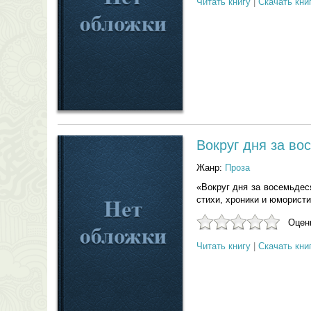
Читать книгу
|
Скачать кни
Вокруг дня за во
Жанр:
Проза
«Вокруг дня за восемьдеся
стихи, хроники и юмористи
Оцени
Читать книгу
|
Скачать кни