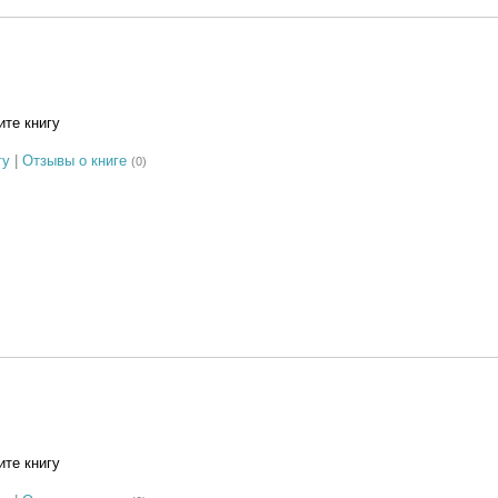
те книгу
гу
|
Отзывы о книге
(0)
те книгу