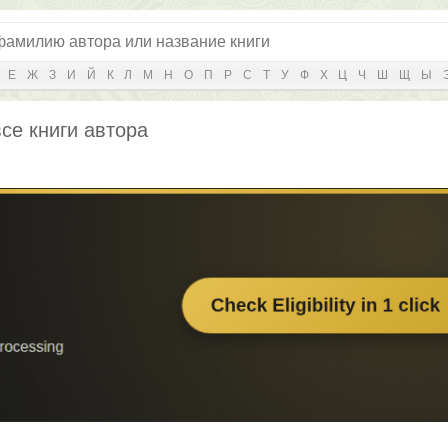
Е
Ж
З
И
Й
К
Л
М
Н
О
П
Р
С
Т
У
Ф
Х
Ц
Ч
Ш
Щ
Ы
се книги автора