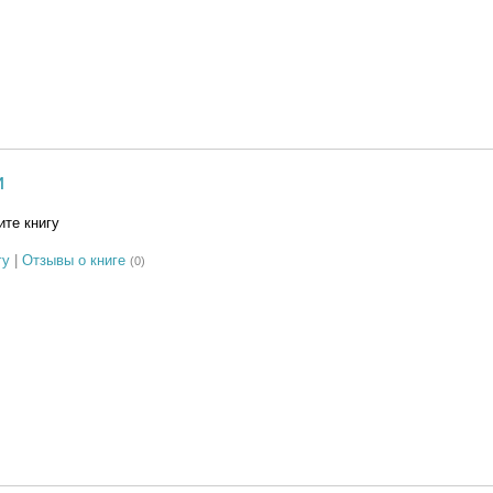
и
те книгу
гу
|
Отзывы о книге
(0)