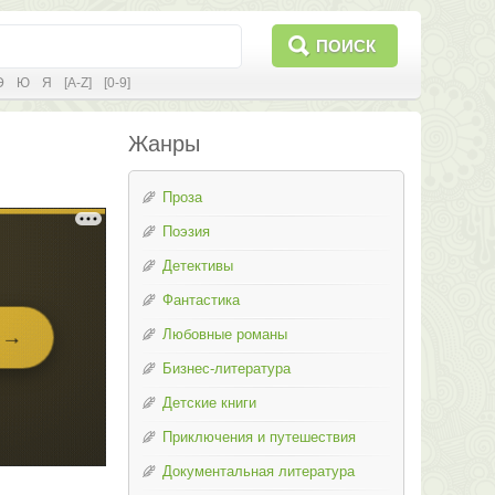
ПОИСК
Э
Ю
Я
[A-Z]
[0-9]
Жанры
Проза
Поэзия
Детективы
Фантастика
Любовные романы
Бизнес-литература
Детские книги
Приключения и путешествия
Документальная литература