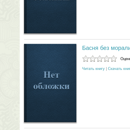
Басня без морал
Оцени
Читать книгу
|
Скачать кни