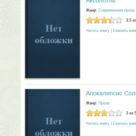
Аксолотль
Жанр:
Современная проза
3.5 и
Читать книгу
|
Скачать кни
Апокалипсис Сол
Жанр:
Проза
3 из 
Читать книгу
|
Скачать кни