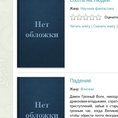
Охота на людей
Жанр:
Научная фантастика
Оцените
Читать книгу
|
Скачать книгу
Падение
Жанр:
Фэнтези
Дамон Грозный Волк, некогд
драконами-владыками, сорат
преступлений, забыв о стар
грозным час, когда Велики
чтобы обрести почти безгра