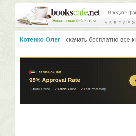
Электронная библиотека
А
Б
В
Г
Д
Е
Ж
Котенко Олег
- скачать бесплатно все к