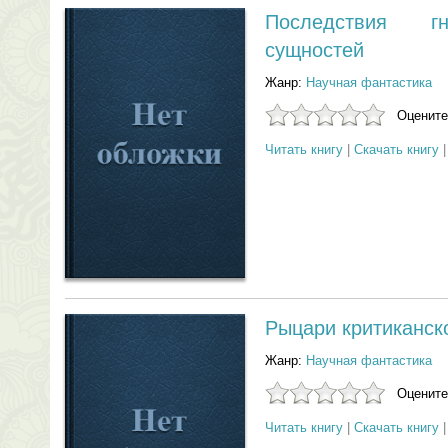
Последствия г
сущностей
Жанр:
Научная фантастика
Оцените
Читать книгу
|
Скачать книгу
Рыцари критиканск
Жанр:
Научная фантастика
Оцените
Читать книгу
|
Скачать книгу