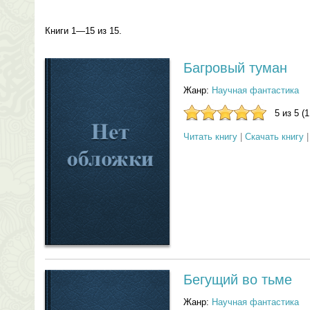
Книги 1—15 из 15.
Багровый туман
Жанр:
Научная фантастика
5 из 5 (
Читать книгу
|
Скачать книгу
Бегущий во тьме
Жанр:
Научная фантастика