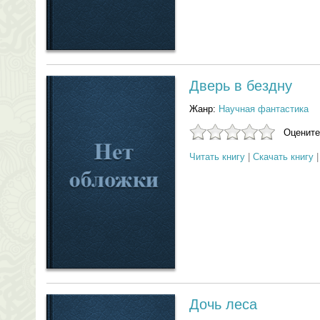
Дверь в бездну
Жанр:
Научная фантастика
Оцените
Читать книгу
|
Скачать книгу
Дочь леса