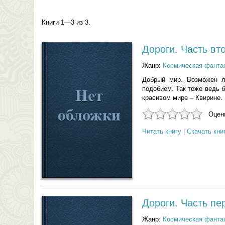
Книги 1—3 из 3.
Дороги. Часть вт
Жанр:
Космическая фанта
Добрый мир. Возможен л
подобием. Так тоже ведь б
красивом мире – Квирине.
Оцени
Читать книгу
|
Скачать кни
Дороги. Часть пе
Жанр:
Космическая фанта