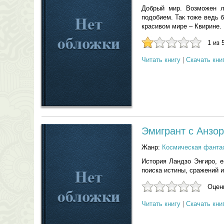
Добрый мир. Возможен л
подобием. Так тоже ведь б
красивом мире – Квирине.
1 из 
Читать книгу
|
Скачать кни
Эмигрант с Анзо
Жанр:
Космическая фанта
История Ландзо Энгиро, е
поиска истины, сражений и
Оцени
Читать книгу
|
Скачать кни