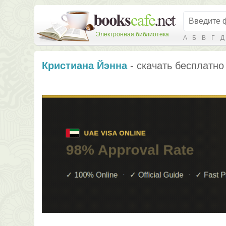
Электронная библиотека
А
Б
В
Г
Д
Кристиана Йэнна
- скачать бесплатно