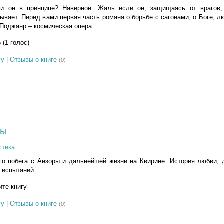
и он в принципе? Наверное. Жаль если он, защищаясь от врагов,
ывает. Перед вами первая часть романа о борьбе с сагонами, о Боге, л
 Поджанр – космическая опера.
5 (1 голос)
гу
|
Отзывы о книге
(0)
ры
стика
го побега с Анзоры и дальнейшей жизни на Квирине. История любви, 
 испытаний.
те книгу
гу
|
Отзывы о книге
(0)