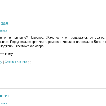
орая.
стика
и он в принципе? Наверное. Жаль если он, защищаясь от врагов,
ывает. Перед вами вторая часть романа о борьбе с сагонами, о Боге, л
 Поджанр – космическая опера.
те книгу
гу
|
Отзывы о книге
(0)
рвая.
стика