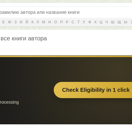
Е
Ж
З
И
Й
К
Л
М
Н
О
П
Р
С
Т
У
Ф
Х
Ц
Ч
Ш
Щ
Ы
 все книги автора