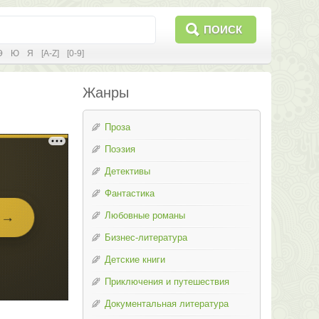
ПОИСК
Э
Ю
Я
[A-Z]
[0-9]
Жанры
Проза
Поэзия
Детективы
Фантастика
Любовные романы
Бизнес-литература
Детские книги
Приключения и путешествия
Документальная литература