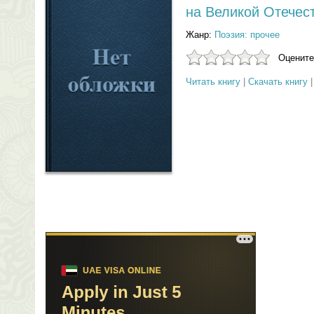
на Великой Отечес
Жанр:
Поэзия: прочее
Оцените
Читать книгу
|
Скачать книгу