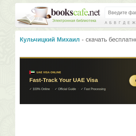
Электронная библиотека
А
Б
В
Г
Д
Е
Ж
Кульчицкий Михаил
- скачать бесплатн