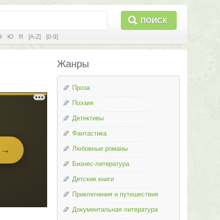
ПОИСК
Э
Ю
Я
[A-Z]
[0-9]
Жанры
Проза
Поэзия
Детективы
Фантастика
Любовные романы
Бизнес-литература
Детские книги
Приключения и путешествия
Документальная литература