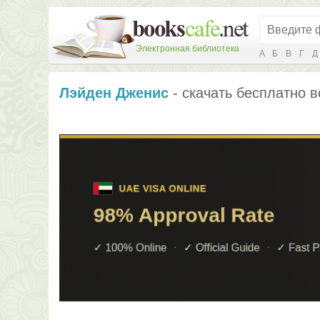
Электронная библиотека
А
Б
В
Г
Д
Лэйден Дженис
- скачать бесплатно в