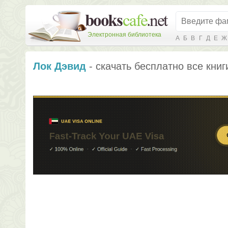
Электронная библиотека
А
Б
В
Г
Д
Е
Ж
Лок Дэвид
- скачать бесплатно все книг