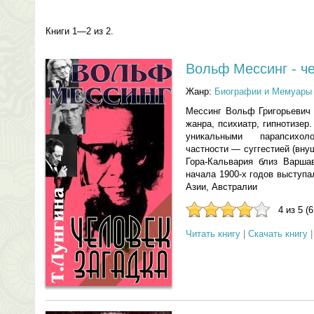
Книги 1—2 из 2.
Вольф Мессинг - че
Жанр:
Биографии и Мемуары
Мессинг Вольф Григорьевич 
жанра, психиатр, гипнотизер
уникальными парапсихол
частности — суггестией (вну
Гора-Кальвария близ Варша
начала 1900-х годов выступа
Азии, Австралии
4 из 5 (
Читать книгу
|
Скачать книгу