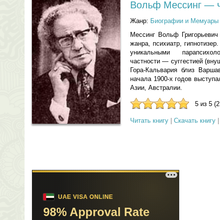
Вольф Мессинг — ч
Жанр:
Биографии и Мемуары
Мессинг Вольф Григорьевич 
жанра, психиатр, гипнотизер
уникальными парапсихол
частности — суггестией (вну
Гора-Кальвария близ Варша
начала 1900-х годов выступа
Азии, Австралии.
5 из 5 (
Читать книгу
|
Скачать книгу