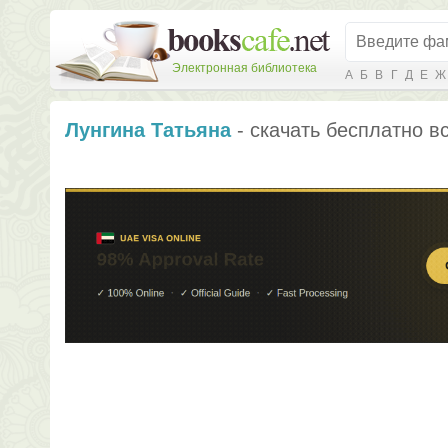
Электронная библиотека
А
Б
В
Г
Д
Е
Ж
Лунгина Татьяна
- скачать бесплатно вс