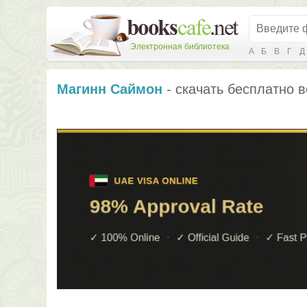
Электронная библиотека
А
Б
В
Г
Д
Магинн Саймон
- скачать бесплатно в