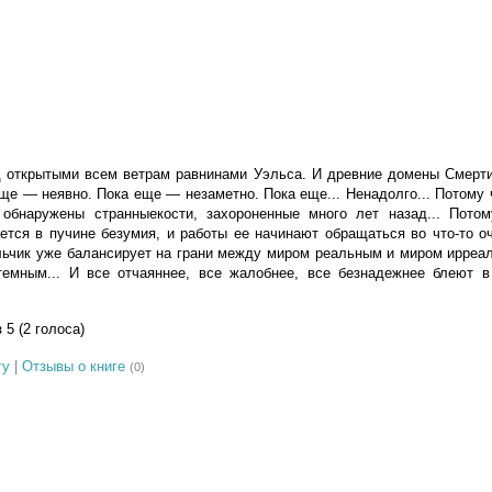
д открытыми всем ветрам равнинами Уэльса. И древние домены Смерти
еще — неявно. Пока еще — незаметно. Пока еще... Ненадолго... Потому 
обнаружены странныекости, захороненные много лет назад... Пото
тся в пучине безумия, и работы ее начинают обращаться во что-то оч
льчик уже балансирует на грани между миром реальным и миром ирре
темным... И все отчаяннее, все жалобнее, все безнадежнее блеют в
з 5 (2 голоса)
гу
|
Отзывы о книге
(0)