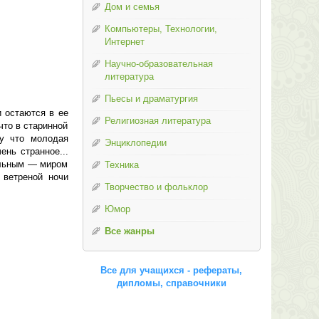
Дом и семья
Компьютеры, Технологии,
Интернет
Научно-образовательная
литература
Пьесы и драматургия
 остаются в ее
Религиозная литература
что в старинной
му что молодая
Энциклопедии
ень странное...
альным — миром
Техника
 ветреной ночи
Творчество и фольклор
Юмор
Все жанры
Все для учащихся - рефераты,
дипломы, справочники