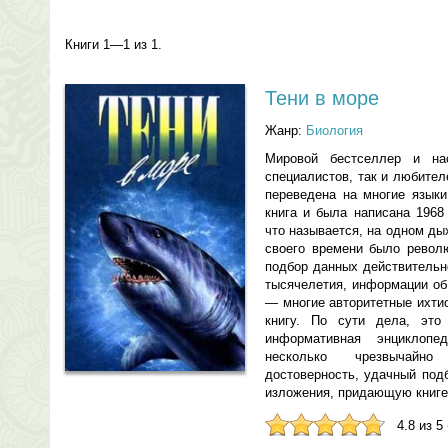
Книги 1—1 из 1.
Тени в море
Жанр:
Биология
Мировой бестселлер и нас
специалистов, так и любител
переведена на многие языки
книга и была написана 1968 
что называется, на одном ды
своего времени было револ
подбор данных действительно
тысячелетия, информации об
— многие авторитетные ихти
книгу. По сути дела, это
информативная энциклоп
несколько чрезвычайн
достоверность, удачный под
изложения, придающую книге
4.8 из 5