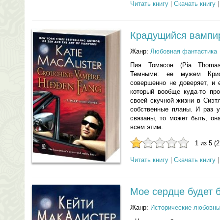
Читать книгу
|
Скачать книгу
Крадущийся вампир
Жанр:
Любовная фантастика
Пия Томасон (Pia Thoma
Темными: ее мужем Крист
совершенно не доверяет, и 
который вообще куда-то про
своей скучной жизни в Сиэт
собственные планы. И раз 
связаны, то может быть, он
всем этим.
1 из 5 (
Читать книгу
|
Скачать книгу
Мое сердце будет 
Жанр:
Исторические любовн