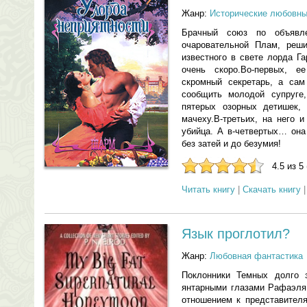
Жанр:
Исторические любовн
Брачный союз по объявл
очаровательной Плам, реш
известного в свете лорда Г
очень скоро.Во-первых, 
скромный секретарь, а сам
сообщить молодой супруге
пятерых озорных детишек,
мачеху.В-третьих, на него 
убийца. А в-четвертых… она
без затей и до безумия!
4.5 из 5
Читать книгу
|
Скачать книгу
Язык проглотил?
Жанр:
Любовная фантастика
Поклонники Темных долго 
янтарными глазами Рафаэля 
отношением к представител