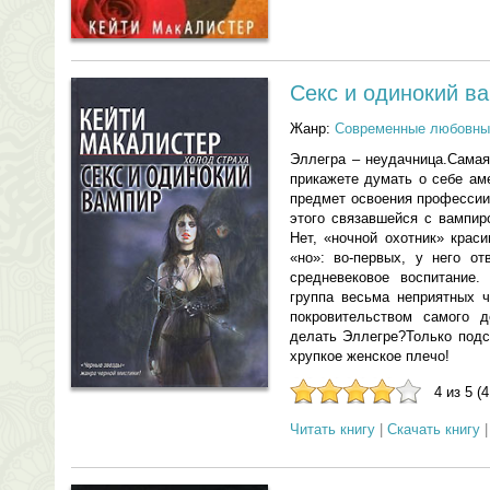
Секс и одинокий в
Жанр:
Современные любовны
Эллегра – неудачница.Самая
прикажете думать о себе ам
предмет освоения профессии
этого связавшейся с вампир
Нет, «ночной охотник» крас
«но»: во-первых, у него от
средневековое воспитание.
группа весьма неприятных 
покровительством самого 
делать Эллегре?Только подс
хрупкое женское плечо!
4 из 5 (
Читать книгу
|
Скачать книгу