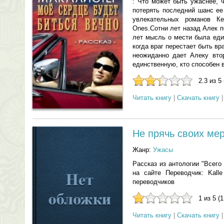
: Что может быть ужаснее, 
потерять последний шанс ее
увлекательных романов К
Ones.Сотни лет назад Алек 
лет мысль о мести была еди
когда враг перестает быть вр
неожиданно дает Алеку вто
единственную, кто способен 
2.3 из 5
Читать книгу
|
Скачать книгу
Не прячь своих ме
Жанр:
Ужасы
Рассказ из антологии "Всег
на сайте Переводчик: Kall
переводчиков
1 из 5 (
Читать книгу
|
Скачать книгу