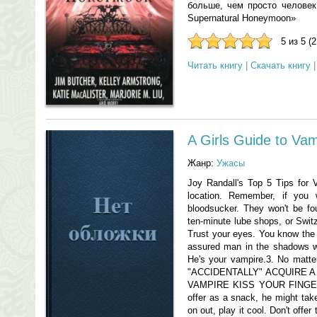
больше, чем просто человек
Supernatural Honeymoon»
5 из 5 (
Читать книгу
|
Скачать книгу
A Girls Guide to Va
Жанр:
Ужасы
Joy Randall's Top 5 Tips for V
location. Remember, if you 
bloodsucker. They won't be fou
ten-minute lube shops, or Swit
Trust your eyes. You know the 
assured man in the shadows wit
He's your vampire.3. No matt
"ACCIDENTALLY" ACQUIRE 
VAMPIRE KISS YOUR FINGE
offer as a snack, he might tak
on out, play it cool. Don't offe