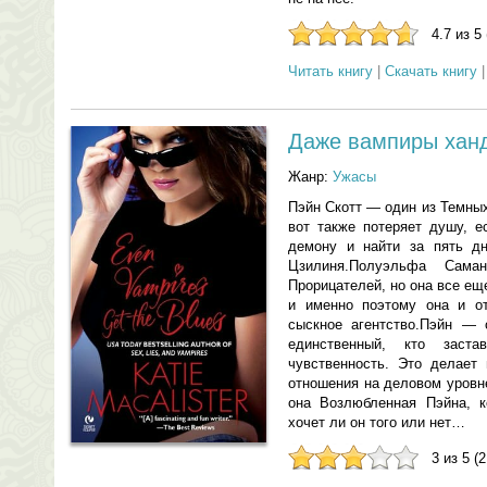
4.7 из 5
Читать книгу
|
Скачать книгу
Даже вампиры хан
Жанр:
Ужасы
Пэйн Скотт — один из Темных
вот также потеряет душу, е
демону и найти за пять дн
Цзилиня.Полуэльфа Сам
Прорицателей, но она все е
и именно поэтому она и от
сыскное агентство.Пэйн — 
единственный, кто заст
чувственность. Это делает
отношения на деловом уровне
она Возлюбленная Пэйна, к
хочет ли он того или нет…
3 из 5 (