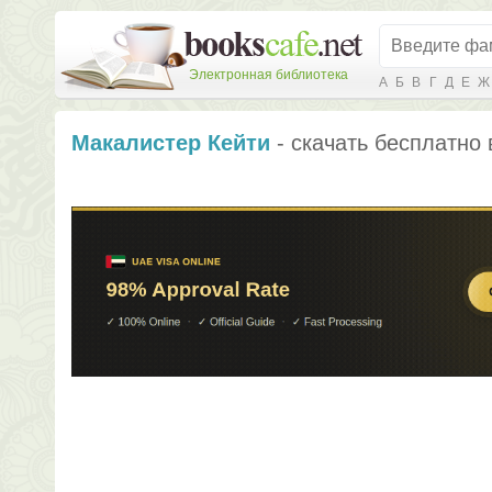
Электронная библиотека
А
Б
В
Г
Д
Е
Ж
Макалистер Кейти
- скачать бесплатно 