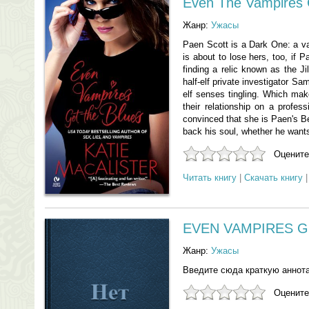
Even The Vampires 
Жанр:
Ужасы
Paen Scott is a Dark One: a va
is about to lose hers, too, if 
finding a relic known as the J
half-elf private investigator S
elf senses tingling. Which mak
their relationship on a profes
convinced that she is Paen's
back his soul, whether he wants 
Оцените
Читать книгу
|
Скачать книгу
EVEN VAMPIRES G
Жанр:
Ужасы
Введите сюда краткую аннот
Оцените