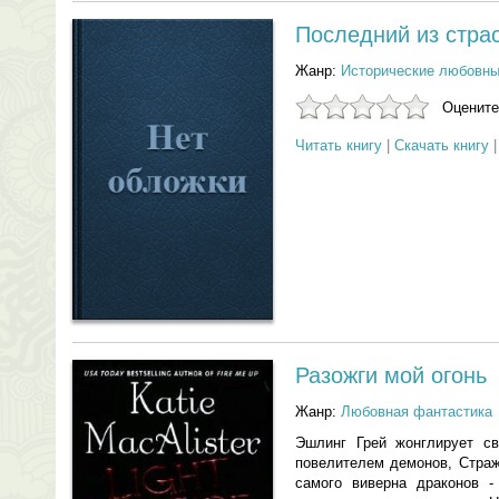
Последний из стра
Жанр:
Исторические любовн
Оцените
Читать книгу
|
Скачать книгу
Разожги мой огонь
Жанр:
Любовная фантастика
Эшлинг Грей жонглирует св
повелителем демонов, Страж
самого виверна драконов -