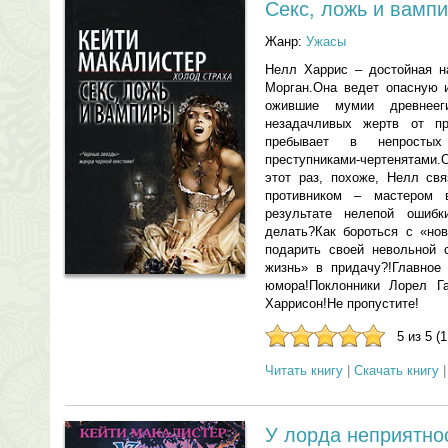
Секс, ложь и вамп
Жанр:
Ужасы
Нелл Харрис – достойная н
Морган.Она ведет опасную 
ожившие мумии древнееги
незадачливых жертв от пр
пребывает в непростых
преступниками-чертенятами.
этот раз, похоже, Нелл св
противником – мастером 
результате нелепой ошиб
делать?Как бороться с «но
подарить своей невольной 
жизнь» в придачу?!Главное
юмора!Поклонники Лорел Г
Харрисон!Не пропустите!
5 из 5 (
Читать книгу
|
Скачать книгу
У лорда неприятно