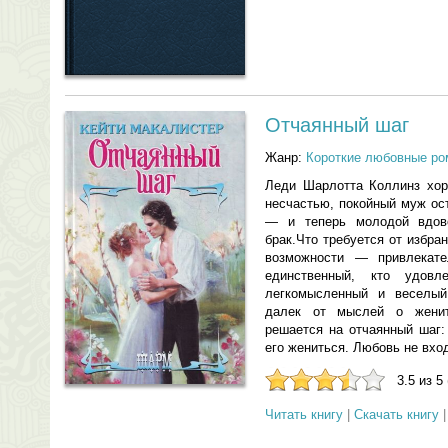
Отчаянный шаг
Жанр:
Короткие любовные р
Леди Шарлотта Коллинз хор
несчастью, покойный муж ос
— и теперь молодой вдов
брак.Что требуется от избра
возможности — привлекате
единственный, кто удовл
легкомысленный и веселый
далек от мыслей о женит
решается на отчаянный шаг:
его жениться. Любовь не вхо
3.5 из 5
Читать книгу
|
Скачать книгу