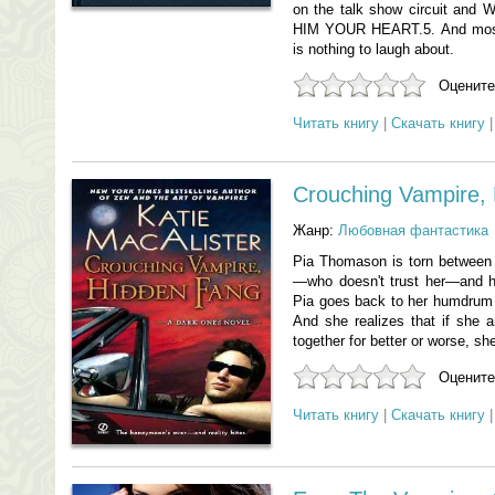
on the talk show circuit a
HIM YOUR HEART.5. And most
is nothing to laugh about.
Оцените
Читать книгу
|
Скачать книгу
Crouching Vampire,
Жанр:
Любовная фантастика
Pia Thomason is torn between 
—who doesn't trust her—and hi
Pia goes back to her humdrum Se
And she realizes that if she a
together for better or worse, she
Оцените
Читать книгу
|
Скачать книгу