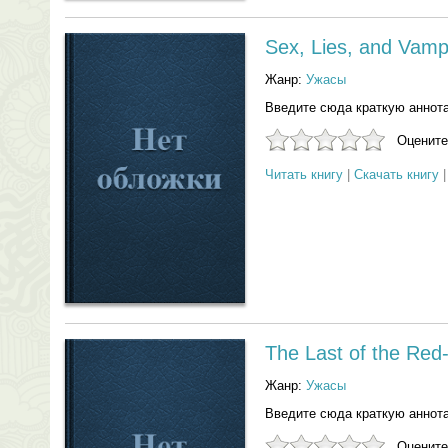
Sex, Lies, and Vamp
Жанр:
Ужасы
Введите сюда краткую аннот
Оцените
Читать книгу
|
Скачать книгу
The Last of the Red
Жанр:
Ужасы
Введите сюда краткую аннот
Оцените