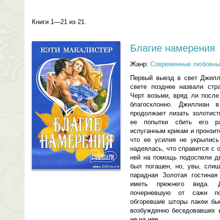
Книги 1—21 из 21.
Благие намерения
Жанр:
Современные любовны
Первый выезд в свет Джилл
свете позднее назвали стр
Черт возьми, вряд ли после
благосклонно. Джиллиан 
продолжает лизать золотист
ее попытки сбить его р
испуганным крикам и пронзи
что ее усилия не укрылись 
надеялась, что справится с 
ней на помощь подоспели дв
был погашен, но, увы, слиш
парадная Золотая гостиная
иметь прежнего вида. 
почерневшую от сажи по
обгоревшие шторы лакеи быс
возбужденно беседовавших и
не на нее.