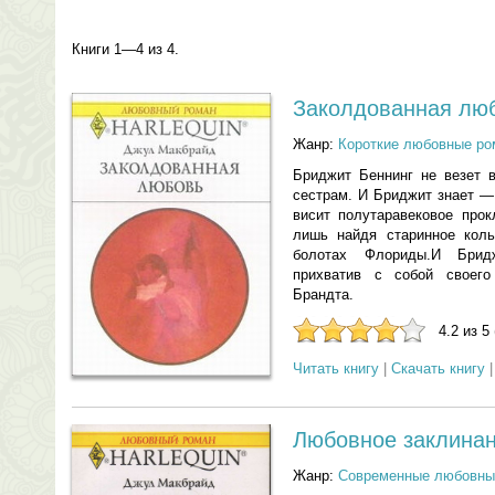
Книги 1—4 из 4.
Заколдованная лю
Жанр:
Короткие любовные р
Бриджит Беннинг не везет в
сестрам. И Бриджит знает —
висит полутаравековое прок
лишь найдя старинное коль
болотах Флориды.И Брид
прихватив с собой своего
Брандта.
4.2 из 5
Читать книгу
|
Скачать книгу
Любовное заклина
Жанр:
Современные любовны