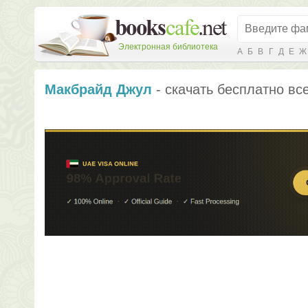
Электронная библиотека
А
Б
В
Г
Д
Е
Ж
Макбрайд Джул
- скачать бесплатно все