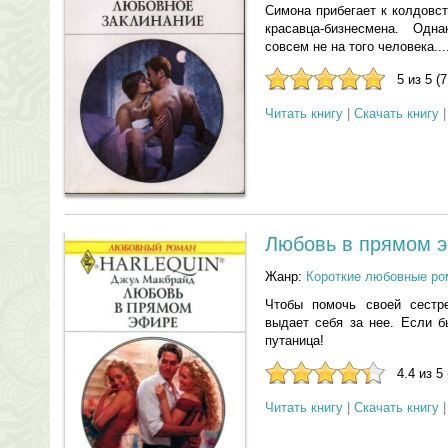
Симона прибегает к колдовст
красавца-бизнесмена. Одн
совсем не на того человека...
5 из 5 (
Читать книгу
|
Скачать книгу
Любовь в прямом 
Жанр:
Короткие любовные р
Чтобы помочь своей сестр
выдает себя за нее. Если б
путаница!
4.4 из 5
Читать книгу
|
Скачать книгу