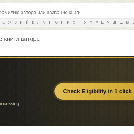
Е
Ж
З
И
Й
К
Л
М
Н
О
П
Р
С
Т
У
Ф
Х
Ц
Ч
Ш
Щ
Ы
е книги автора