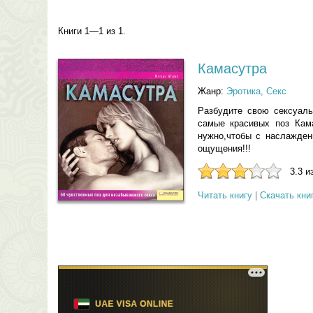
Книги 1—1 из 1.
Камасутра
Жанр:
Эротика, Секс
Разбудите свою сексуаль
самые красивых поз Кам
нужно,чтобы с наслажден
ощущения!!!
3.3 и
Читать книгу
|
Скачать кни