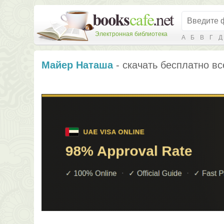
Электронная библиотека
А
Б
В
Г
Д
Майер Наташа
- скачать бесплатно вс