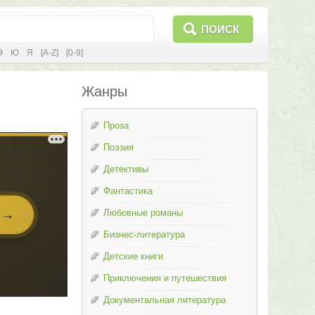
ПОИСК
Э
Ю
Я
[A-Z]
[0-9]
Жанры
Проза
Поэзия
Детективы
Фантастика
Любовные романы
Бизнес-литература
Детские книги
Приключения и путешествия
Документальная литература