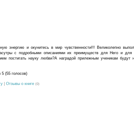
ную энергию и окунитесь в мир чувственности!!! Великолепно выпо
асутры с подробными описаниями их преимуществ для Него и для 
ием постигать науку любви?А наградой прилежным ученикам будут 
з 5 (55 голосов)
гу
|
Отзывы о книге
(0)