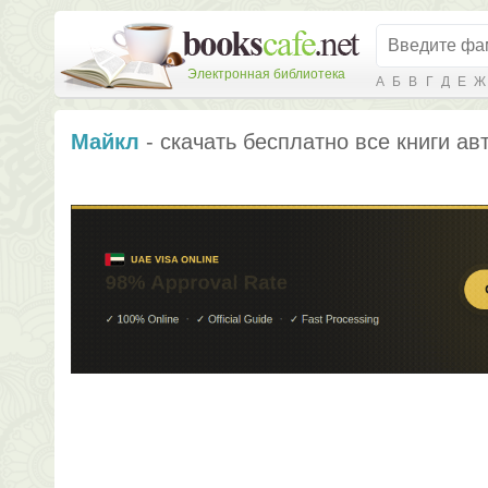
Электронная библиотека
А
Б
В
Г
Д
Е
Ж
Майкл
- скачать бесплатно все книги ав