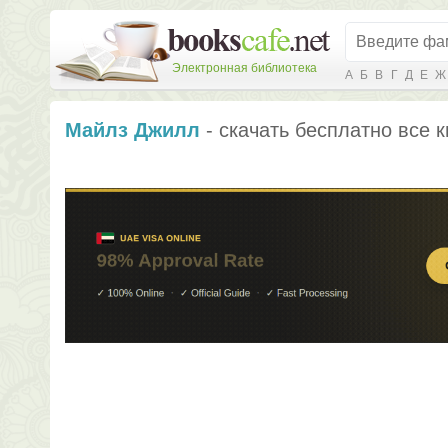
Электронная библиотека
А
Б
В
Г
Д
Е
Ж
Майлз Джилл
- скачать бесплатно все к