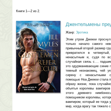
Книги 1—2 из 2.
Джентельмены пред
Жанр:
Эротика
Этим утром Джекки проснул
только начало самого не
привычный второй размер гр
превратился в четвертый
ненасытным и, судя по вс
случайная связь с…. падшим
это одурманивающие синие г
темный незнакомец, чей у
сирену с ненасытными с
помощью Ноа Джекки стала п
образу жизни, пока случайн
объятья королевы вампиров
этого древнего нимбонос
помощником королевы, котор
вампиром, который ее тогда 
мир, когда врагу так тяжело 