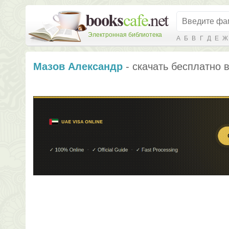
Электронная библиотека
А
Б
В
Г
Д
Е
Ж
Мазов Александр
- скачать бесплатно в