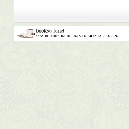
© «Электронная библиотека Bookscafe.Net», 2015-2026