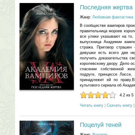
Последняя жертва
Жанр:
Любовная фантастика
В сообществе вампиров прои
правительница мороев корол
все улики указывают на то,
выпускница Академии вампи
стража. Приговор страшен
девушки есть всего две не
получить доказательства св
королевскому двору. Дело ос
спасении собственной жи
подруге, принцессе Лиссе, 
принадлежит ей по праву.В
культового сериала об Акаде
4.2 из 5
Читать книгу
|
Скачать книгу
Поцелуй теней
Жанр:
Фэнтези