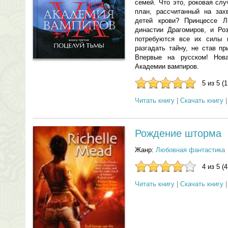
семей. Что это, роковая сл
план, рассчитанный на зах
детей крови? Принцессе Л
династии Драгомиров, и Роз
потребуются все их силы и
разгадать тайну, не став п
Впервые на русском! Нова
Академии вампиров.
5 из 5 (
Читать книгу
|
Скачать книгу
Рождение шторма
Жанр:
Любовная фантастика
4 из 5 (
Читать книгу
|
Скачать книгу