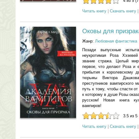
4 из 5 (
Читать книгу
|
Скачать книгу
Оковы для призрак
Жанр:
Любовная фантастика
Позади выпускные испыт
неукротимая Роза Хэзевей
звание стража. Целый мир
первое, что делают Роза и 
прибытия к королевскому д
тюрьмы Виктора Дашков
преступников вампирского м
путь к тому, чтобы спасти о
к которому в душе Розы ока
русском! Новая книга ку
вампиров!
3.5 из 5
Читать книгу
|
Скачать книгу