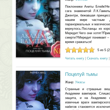
Поклонники Аниты Блейк!Не 
сага знаменитой Л.К.Гамил
Джентри, бежавшая принцесс
нашем мире частным де
паранормальных и магически
вернулось.Посланцы из кор
Мередит.Чего они хотят?При
смерти?!Мередит понимает –
время сражаться!
5 из 5 (
Читать книгу
|
Скачать книгу
Поцелуй тьмы
Жанр:
Ужасы
Странные и страшные вещ
Академии вампиров. Слишко
защита, и на Академию н
извечные враги вампирског
набегов становятся исключи