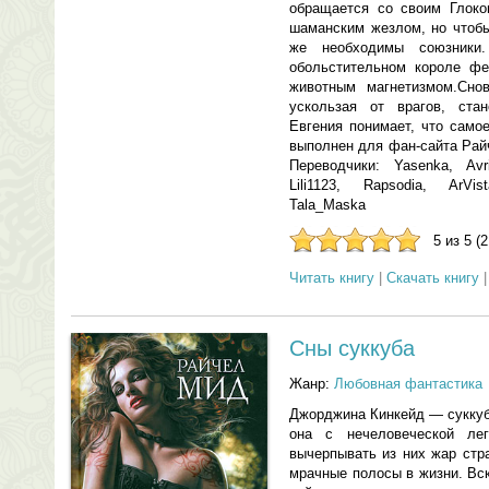
обращается со своим Глоко
шаманским жезлом, но чтобы
же необходимы союзники
обольстительном короле фей
животным магнетизмом.Сно
ускользая от врагов, ста
Евгения понимает, что сам
выполнен для фан-сайта Райче
Переводчики: Yasenka, Avri
Lili1123, Rapsodia, ArVis
Tala_Maska
5 из 5 (
Читать книгу
|
Скачать книгу
Сны суккуба
Жанр:
Любовная фантастика
Джорджина Кинкейд — суккуб
она с нечеловеческой лег
вычерпывать из них жар стра
мрачные полосы в жизни. Вс