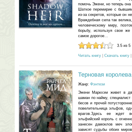
помочь Эжени, но теперь она
Шаткое перемирие с бывшим
из-за секретов, которые он 
Враждебная сила так велика,
человеческому миру, поэто
борьбу, используя свое же
самое дорогое…
3.5 из 5
Читать книгу
|
Скачать книгу
Терновая королева
Жанр:
Фэнтези
Эжени Маркхэм живет в дв
шаман по найму, специалист
бесов и прочей потусторонн
повелительница эльфов, одн
врагов.Здесь ее ждет в
эльфийский король с огненн
занесен дамоклов меч злов
зависят судьбы обоих миров