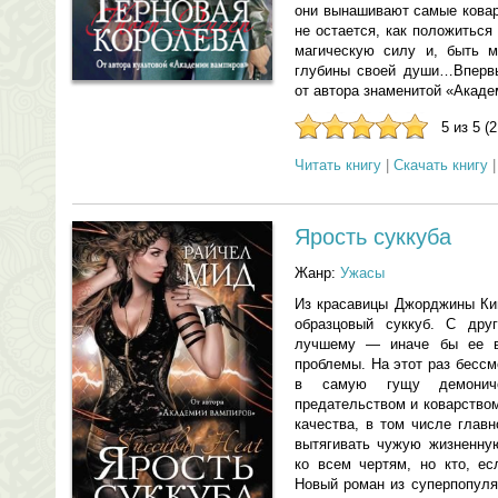
они вынашивают самые ковар
не остается, как положитьс
магическую силу и, быть м
глубины своей души…Впервы
от автора знаменитой «Акаде
5 из 5 (
Читать книгу
|
Скачать книгу
Ярость суккуба
Жанр:
Ужасы
Из красавицы Джорджины Ки
образцовый суккуб. С дру
лучшему — иначе бы ее в
проблемы. На этот раз бесс
в самую гущу демониче
предательством и коварство
качества, в том числе глав
вытягивать чужую жизненную
ко всем чертям, но кто, ес
Новый роман из суперпопуля