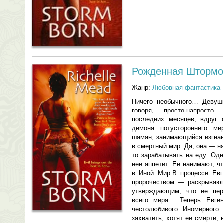
Рожденная Шторм
Жанр:
Любовная фантастика
Ничего необычного… Девушк
говоря, просто-напросто
последних месяцев, вдруг 
демона потустороннего м
шаман, занимающийся изгнан
в смертный мир. Да, она — н
то зарабатывать на еду. Од
нее аппетит. Ее нанимают, ч
в Иной Мир.В процессе Евг
пророчеством — раскрываю
утверждающим, что ее пер
всего мира… Теперь Евге
честолюбивого Иномирного
захватить, хотят ее смерти, 