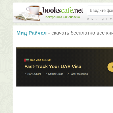
Электронная библиотека
А
Б
В
Г
Д
Е
Ж
Мид Райчел
- скачать бесплатно все кн