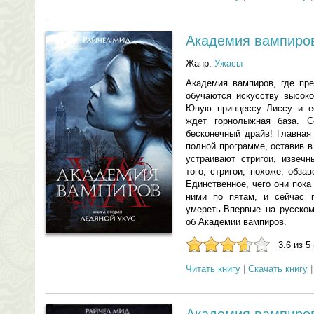
Академия вампиров
Жанр:
Ужасы
Академия вампиров, где пре
обучаются искусству высоко
Юную принцессу Лиссу и ее
ждет горнолыжная база. Со
бесконечный драйв! Главная
полной программе, оставив 
устраивают стригои, извечн
того, стригои, похоже, обз
Единственное, чего они пока
ними по пятам, и сейчас 
умереть.Впервые на русском
об Академии вампиров.
3.6 из 5
Читать книгу
|
Скачать книгу