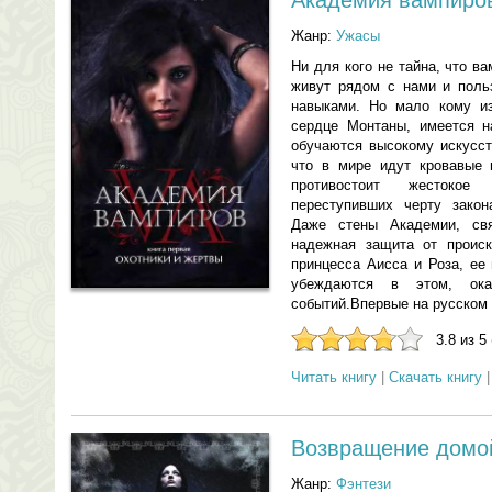
Академия вампиров
Жанр:
Ужасы
Ни для кого не тайна, что 
живут рядом с нами и поль
навыками. Но мало кому из
сердце Монтаны, имеется н
обучаются высокому искусст
что в мире идут кровавые 
противостоит жестокое
переступивших черту зако
Даже стены Академии, св
надежная защита от проис
принцесса Аисса и Роза, ее
убеждаются в этом, ока
событий.Впервые на русском 
3.8 из 5
Читать книгу
|
Скачать книгу
Возвращение домо
Жанр:
Фэнтези