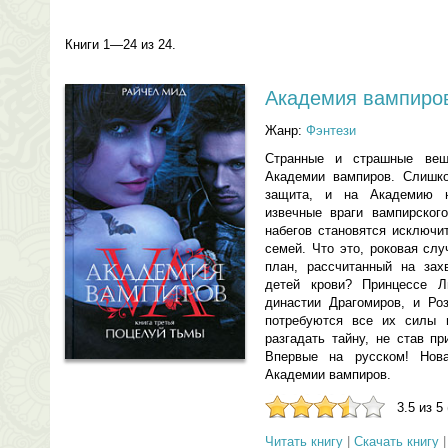
Книги 1—24 из 24.
Академия вампиро
Жанр:
Фэнтези
Странные и страшные вещ
Академии вампиров. Слишко
защита, и на Академию н
извечные враги вампирског
набегов становятся исключи
семей. Что это, роковая сл
план, рассчитанный на зах
детей крови? Принцессе Л
династии Драгомиров, и Роз
потребуются все их силы и
разгадать тайну, не став п
Впервые на русском! Нова
Академии вампиров.
3.5 из 5
Читать книгу
|
Скачать книгу