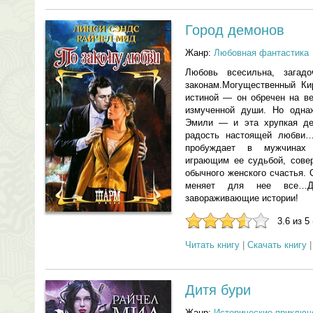
Город демонов
Жанр:
Любовная фантастика
Любовь всесильна, загад
законам.Могущественный Ки
истиной — он обречен на ве
измученной души. Но одна
Эмили — и эта хрупкая де
радость настоящей любви…
пробуждает в мужчинах
играющим ее судьбой, совер
обычного женского счастья.
меняет для нее все…Д
завораживающие истории!
3.6 из 5
Читать книгу
|
Скачать книгу
Дитя бури
Жанр:
Исторические приключ