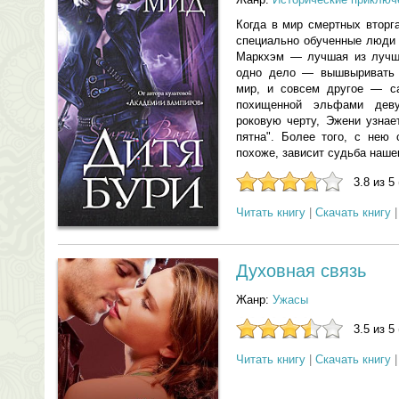
Когда в мир смертных вторг
специально обученные люди
Маркхэм — лучшая из лучши
одно дело — вышвыривать н
мир, и совсем другое — са
похищенной эльфами деву
роковую черту, Эжени узнае
пятна". Более того, с нею 
похоже, зависит судьба наше
3.8 из 5
Читать книгу
|
Скачать книгу
Духовная связь
Жанр:
Ужасы
3.5 из 5
Читать книгу
|
Скачать книгу