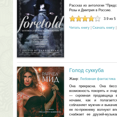
Рассказ из антологии "Пред
Розы и Дмитрия в Россию.
3.9 из 5
Читать книгу
|
Скачать книгу
Голод суккуба
Жанр:
Любовная фантастика
Она прекрасна. Она бес
возможность покорять и оча
— скромная продавщица в
ночами, как и полагаетс
соблазняет мужчин и выкачи
ее по-прежнему волнуют вп
снабжает ее друзей-музыка