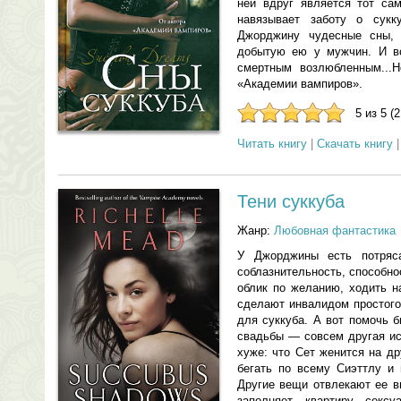
ней вдруг является тот са
навязывает заботу о сукку
Джорджину чудесные сны, 
добытую ею у мужчин. И в
смертным возлюбленным...Н
«Академии вампиров».
5 из 5 (
Читать книгу
|
Скачать книгу
Тени суккуба
Жанр:
Любовная фантастика
У Джорджины есть потряса
соблазнительность, способн
облик по желанию, ходить н
сделают инвалидом простого
для суккуба. А вот помочь 
свадьбы — совсем другая ис
хуже: что Сет женится на д
бегать по всему Сиэттлу и 
Другие вещи отвлекают ее 
заполняет квартиру секс