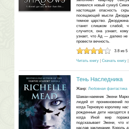
появился новый суккуб Симо
настоящая опасность скры
посещающей мысли Джордж
темное царство. Джорджина
станет слишком слабой, ч
случится, она узнает, ком
узнает, что Ад — далеко не
провести вечность.
3.8 из 5
Читать книгу
|
Скачать книгу
Тень Наследника
Жанр:
Любовная фантастика
Шаман-наемник Эжени Маркх
людей от проникновений по
когда Терновую королеву нас
рожденные дети находятся в
когда Иной мир поража
подсказывает Эжени, что к
наслав заклинание. Король д