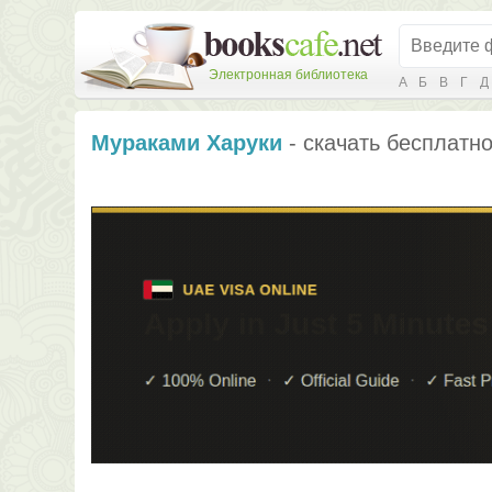
Электронная библиотека
А
Б
В
Г
Д
Мураками Харуки
- скачать бесплатно