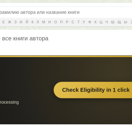
Е
Ж
З
И
Й
К
Л
М
Н
О
П
Р
С
Т
У
Ф
Х
Ц
Ч
Ш
Щ
Ы
 все книги автора