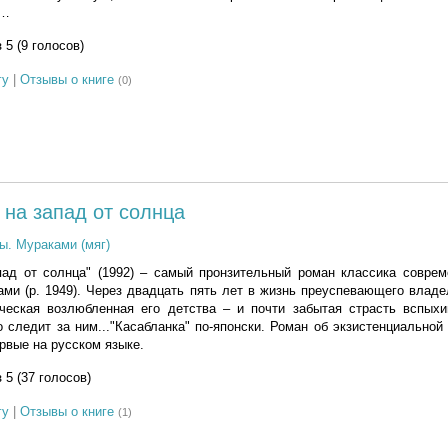
а…
з 5 (9 голосов)
гу
|
Отзывы о книге
(0)
 на запад от солнца
ы. Мураками (мяг)
пад от солнца" (1992) – самый пронзительный роман классика соврем
ми (р. 1949). Через двадцать пять лет в жизнь преуспевающего влад
ческая возлюбленная его детства – и почти забытая страсть вспыхи
о следит за ним..."Касабланка" по-японски. Роман об экзистенциальной
рвые на русском языке.
з 5 (37 голосов)
гу
|
Отзывы о книге
(1)