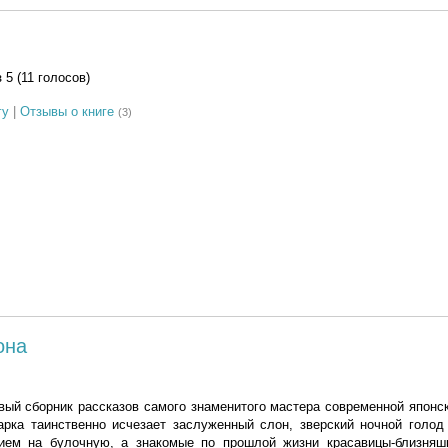
з 5 (11 голосов)
гу
|
Отзывы о книге
(3)
она
ый сборник рассказов самого знаменитого мастера современной японс
арка таинственно исчезает заслуженный слон, зверский ночной голод
ием на булочную, а знакомые по прошлой жизни красавицы-близняш