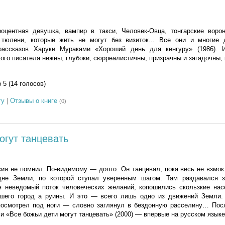
процентная девушка, вампир в такси, Человек-Овца, тонгарские воро
 тюлени, которые жить не могут без визиток... Все они и многие 
 рассказов Харуки Мураками «Хороший день для кенгуру» (1986). 
ого писателя нежны, глубоки, сюрреалистичны, призрачны и загадочны, 
з 5 (14 голосов)
гу
|
Отзывы о книге
(0)
огут танцевать
ия не помнил. По-видимому — долго. Он танцевал, пока весь не взмок
не Земли, по которой ступал уверенным шагом. Там раздавался з
ся неведомый поток человеческих желаний, копошились скользкие нас
вшего город а руины. И это — всего лишь одно из движений Земли.
посмотрел под ноги — словно заглянул в бездонную расселину… Пос
и «Все божьи дети могут танцевать» (2000) — впервые на русском языке