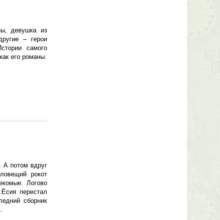
ны, девушка из
другие – герои
Истории самого
как его романы.
. А потом вдруг
ловещий рокот
екомые. Логово
 Ёсия перестал
ледний сборник
.