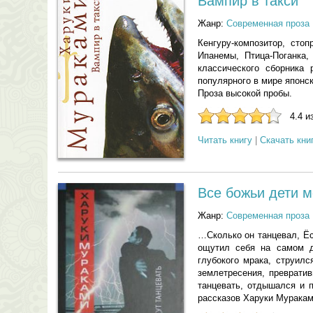
Вампир в такси
Жанр:
Современная проза
Кенгуру-композитор, сто
Ипанемы, Птица-Поганка,
классического сборника
популярного в мире японск
Проза высокой пробы.
4.4 и
Читать книгу
|
Скачать кни
Все божьи дети м
Жанр:
Современная проза
…Сколько он танцевал, Ёс
ощутил себя на самом д
глубокого мрака, струил
землетресения, преврати
танцевать, отдышался и 
рассказов Харуки Муракам