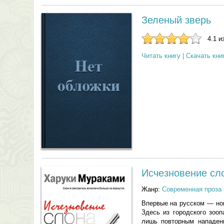
Зеленый зверь
4.1 и
Читать книгу
|
Скачать кни
Исчезновение сл
Жанр:
Современная проза
Впервые на русском — нов
Здесь из городского зооп
лишь повторным нападен