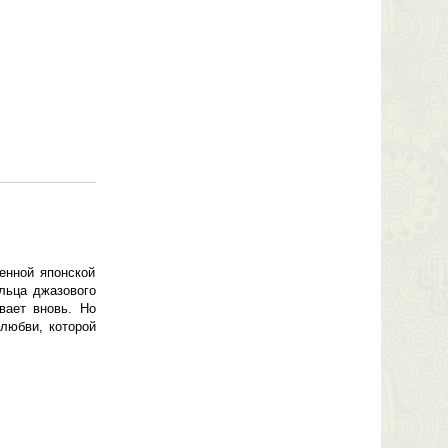
енной японской
ельца джазового
вает вновь. Но
 любви, которой