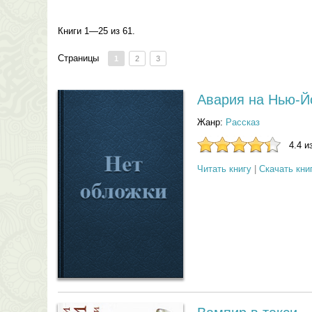
Книги 1—25 из 61.
Страницы
1
2
3
Авария на Нью-Й
Жанр:
Рассказ
4.4 и
Читать книгу
|
Скачать кни