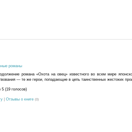
вные романы
одолжение романа «Охота на овец» известного во всем мире японско
твования — те же герои, попадающие в цепь таинственных жестоких про
з 5 (19 голосов)
гу
|
Отзывы о книге
(0)