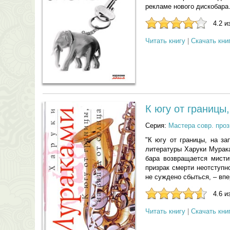
рекламе нового дискобар
4.2 и
Читать книгу
|
Скачать кни
К югу от границы,
Серия:
Мастера совр. проз
"К югу от границы, на за
литературы Харуки Мурака
бара возвращается мисти
призрак смерти неотступн
не суждено сбыться, – впе
4.6 и
Читать книгу
|
Скачать кни