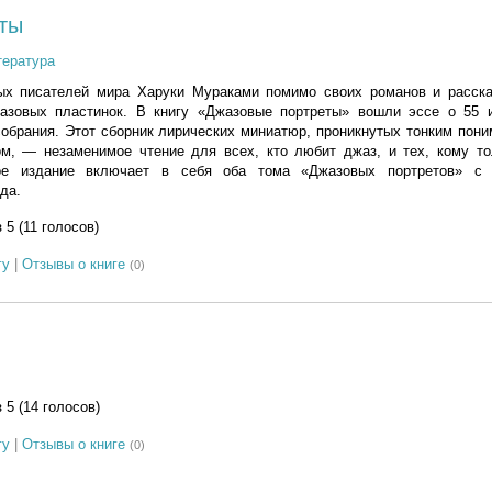
ты
тература
х писателей мира Харуки Мураками помимо своих романов и расска
азовых пластинок. В книгу «Джазовые портреты» вошли эссе о 55 
собрания. Этот сборник лирических миниатюр, проникнутых тонким пон
м, — незаменимое чтение для всех, кто любит джаз, и тех, кому то
кое издание включает в себя оба тома «Джазовых портретов» с 
да.
з 5 (11 голосов)
гу
|
Отзывы о книге
(0)
з 5 (14 голосов)
гу
|
Отзывы о книге
(0)