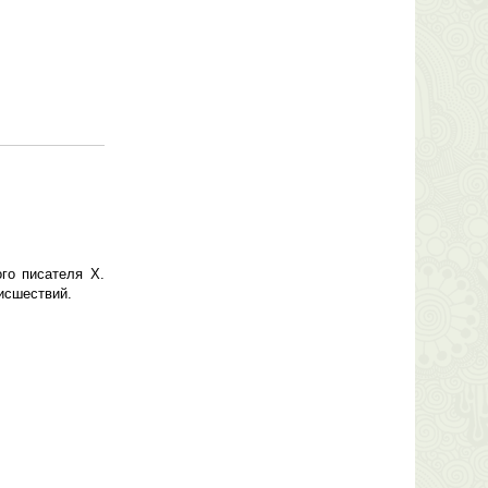
го писателя X.
исшествий.