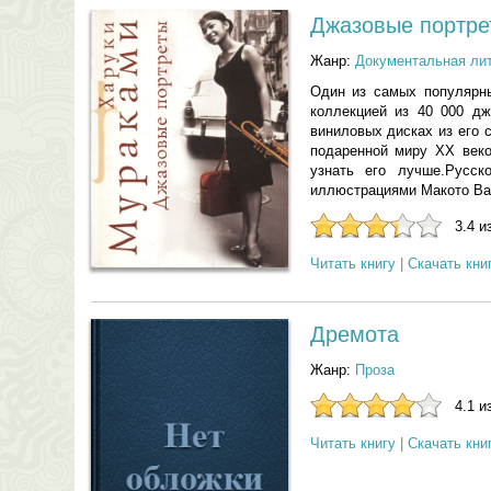
Джазовые портре
Жанр:
Документальная ли
Один из самых популярны
коллекцией из 40 000 дж
виниловых дисках из его 
подаренной миру XX веко
узнать его лучше.Русс
иллюстрациями Макото Ва
3.4 и
Читать книгу
|
Скачать кни
Дремота
Жанр:
Проза
4.1 и
Читать книгу
|
Скачать кни