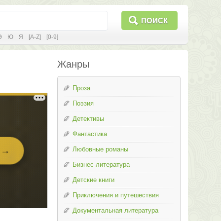
ПОИСК
Э
Ю
Я
[A-Z]
[0-9]
Жанры
Проза
Поэзия
Детективы
Фантастика
Любовные романы
Бизнес-литература
Детские книги
Приключения и путешествия
Документальная литература