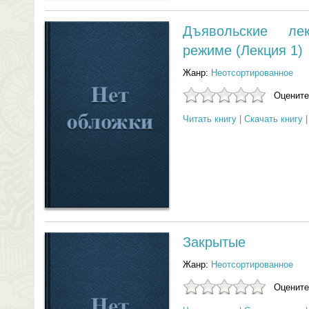
Дъявольские ле
режиме (Лекция 1)
Жанр:
Неотсортированное
Оцените
Читать книгу
|
Скачать книгу
Закрытые
Жанр:
Неотсортированное
Оцените