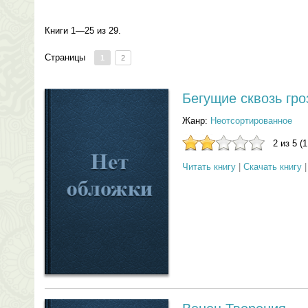
Книги 1—25 из 29.
Страницы
1
2
Бегущие сквозь гро
Жанр:
Неотсортированное
2 из 5 (
Читать книгу
|
Скачать книгу