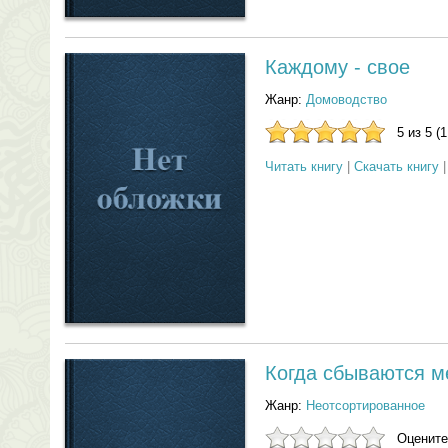
Каждому - свое
Жанр:
Домоводство
5 из 5 (
Читать книгу
|
Скачать книгу
Когда сбываются м
Жанр:
Неотсортированное
Оцените