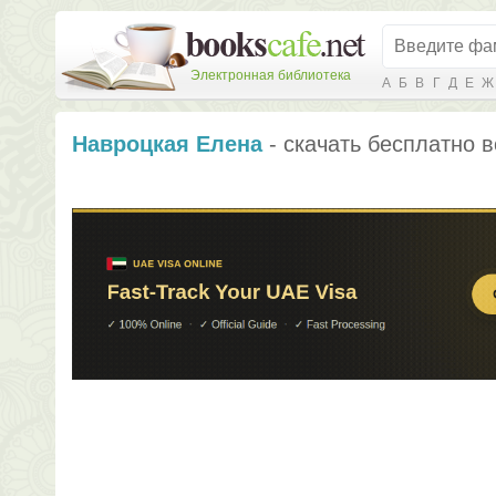
Электронная библиотека
А
Б
В
Г
Д
Е
Ж
Навроцкая Елена
- скачать бесплатно в