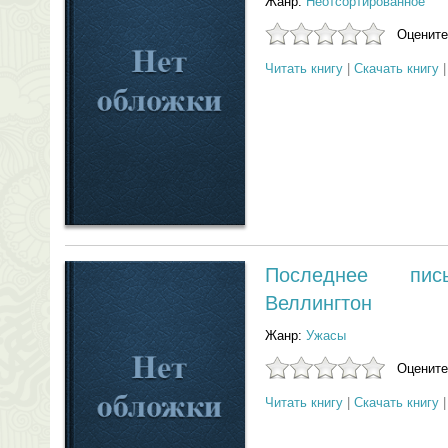
Жанр:
Неотсортированное
Оцените
Читать книгу
|
Скачать книгу
Последнее пи
Веллингтон
Жанр:
Ужасы
Оцените
Читать книгу
|
Скачать книгу