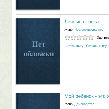
Личные небеса
Жанр:
Неотсортированное
Оцените
Читать книгу
|
Скачать книгу
Мой ребенок - это 
Жанр:
Домоводство