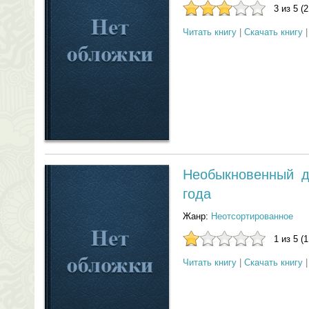
3 из 5 (
Читать книгу
|
Скачать книгу
Необыкновенный д
года
Жанр:
Неотсортированное
1 из 5 (
Читать книгу
|
Скачать книгу