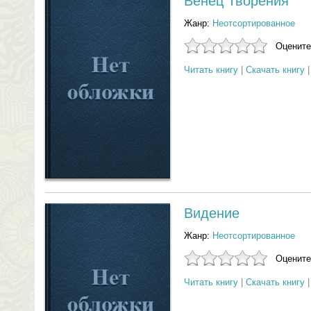
Венец Творения
Жанр:
Неотсортированное
Оцените
Читать книгу
|
Скачать книгу
Видение
Жанр:
Неотсортированное
Оцените
Читать книгу
|
Скачать книгу