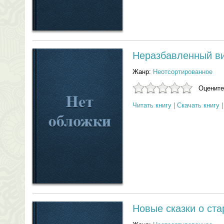
Неразбавленный в
Жанр:
Неотсортированное
Оцените
Читать книгу
|
Скачать книгу
Новые сказки о ст