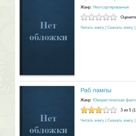
Жанр:
Неотсортированное
Оцените
Читать книгу
|
Скачать книгу
Раб лампы
Жанр:
Юмористическая фант
3 из 5 (
Читать книгу
|
Скачать книгу