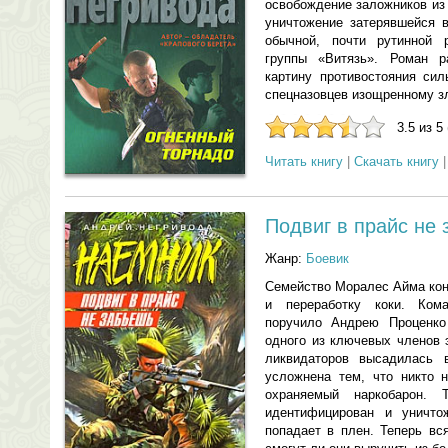
освобождение заложников из
уничтожение затерявшейся в
обычной, почти рутинной 
группы «Витязь». Роман р
картину противостояния сил
спецназовцев изощренному з
3.5 из 5
Читать книгу
|
Скачать книгу
Подвиг в прайс не
Жанр:
Боевик
Семейство Моралес Айма кон
и переработку коки. Кома
поручило Андрею Проценко
одного из ключевых членов 
ликвидаторов высадилась 
усложнена тем, что никто н
охраняемый наркобарон.
идентифицирован и уничто
попадает в плен. Теперь вс