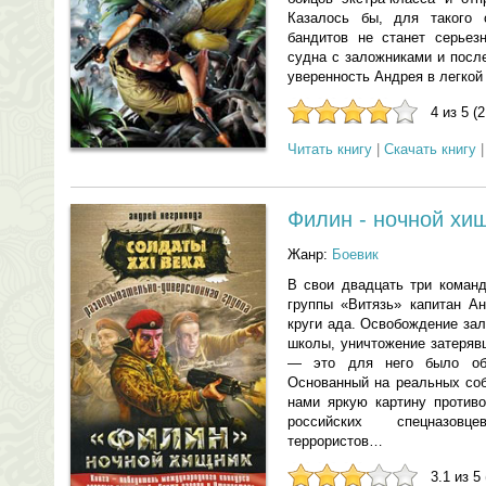
Казалось бы, для такого о
бандитов не станет серьез
судна с заложниками и посл
уверенность Андрея в легкой
4 из 5 (
Читать книгу
|
Скачать книгу
Филин - ночной хи
Жанр:
Боевик
В свои двадцать три команд
группы «Витязь» капитан А
круги ада. Освобождение за
школы, уничтожение затеряв
— это для него было обы
Основанный на реальных соб
нами яркую картину противо
российских спецназовц
террористов…
3.1 из 5