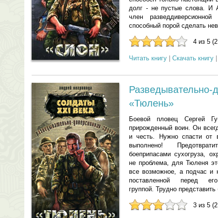
долг - не пустые слова. И
член разведдиверсионной 
способный порой сделать не
4 из 5 (
Читать книгу
|
Скачать книгу
Разведывательно-
«Тюлень»
Боевой пловец Сергей Г
прирожденный воин. Он всегд
и честь. Нужно спасти от 
выполнено! Предотврат
боеприпасами сухогруза, ох
не проблема, для Тюленя эт
все возможное, а подчас и 
поставленной перед его 
группой. Трудно представить
3 из 5 (