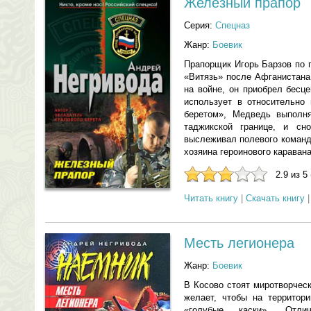
Железный прапор
Серия:
Спецназ
Жанр:
Боевик
Прапорщик Игорь Барзов по 
«Витязь» после Афганистана
на войне, он приобрел бесц
использует в относительно
беретом», Медведь выполня
таджикской границе, и сн
выслеживал полевого команд
хозяина героинового карава
2.9 из 5
Читать книгу
|
Скачать книгу
Месть легионера
Жанр:
Боевик
В Косово стоят миротворчес
желает, чтобы на территор
«голубые каски». Отли