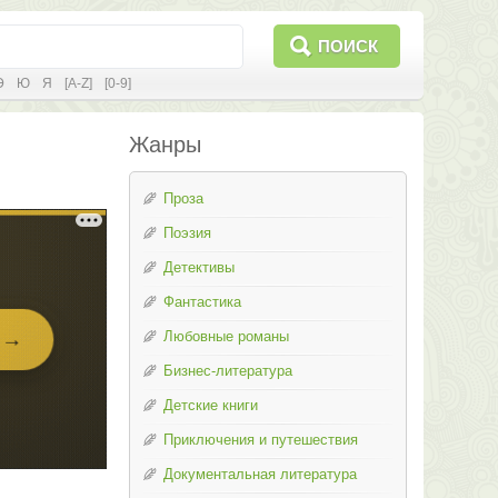
ПОИСК
Э
Ю
Я
[A-Z]
[0-9]
Жанры
Проза
Поэзия
Детективы
Фантастика
Любовные романы
Бизнес-литература
Детские книги
Приключения и путешествия
Документальная литература