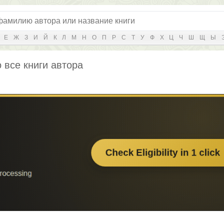
Е
Ж
З
И
Й
К
Л
М
Н
О
П
Р
С
Т
У
Ф
Х
Ц
Ч
Ш
Щ
Ы
 все книги автора