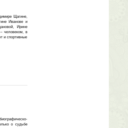
димире Щагине,
тине Иванове и
ановой, Ирине
– человеком, в
ют и спортивные
 биографическо-
олько о судьбе