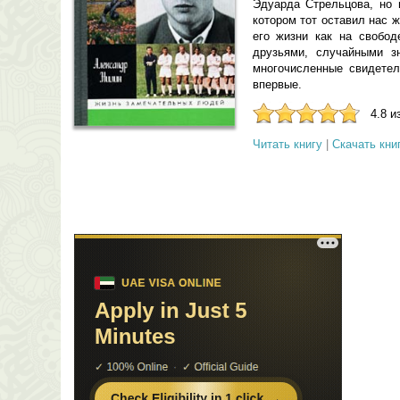
Эдуарда Стрельцова, но 
котором тот оставил нас 
его жизни как на свобод
друзьями, случайными з
многочисленные свидетел
впервые.
4.8 и
Читать книгу
|
Скачать кни