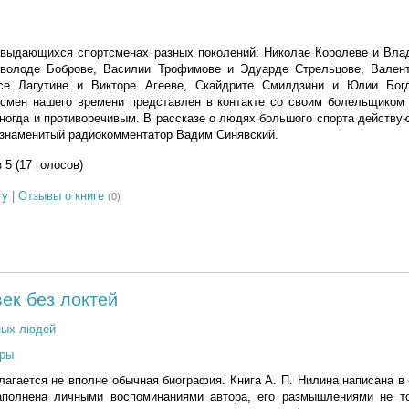
о выдающихся спортсменах разных поколений: Николае Королеве и Вла
еволоде Боброве, Василии Трофимове и Эдуарде Стрельцове, Вален
се Лагутине и Викторе Агееве, Скайдрите Смилдзини и Юлии Богд
тсмен нашего времени представлен в контакте со своим болельщиком 
ногда и противоречивым. В рассказе о людях большого спорта действу
 знаменитый радиокомментатор Вадим Синявский.
з 5 (17 голосов)
гу
|
Отзывы о книге
(0)
ек без локтей
ных людей
ры
агается не вполне обычная биография. Книга А. П. Нилина написана в
аполнена личными воспоминаниями автора, его размышлениями не т