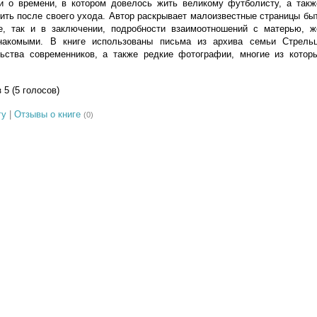
и о времени, в котором довелось жить великому футболисту, а такж
жить после своего ухода. Автор раскрывает малоизвестные страницы быт
е, так и в заключении, подробности взаимоотношений с матерью, ж
накомыми. В книге использованы письма из архива семьи Стрельц
ьства современников, а также редкие фотографии, многие из котор
з 5 (5 голосов)
гу
|
Отзывы о книге
(0)