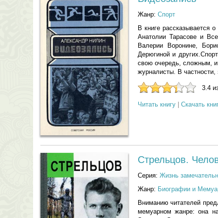
Жанр:
Спорт
В книге рассказывается 
Анатолии Тарасове и Вс
Валерии Воронине, Бори
Дерюгиной и других.Спор
свою очередь, сложным, и
журналисты. В частности,
3.4 и
Читать книгу
|
Скачать кни
Стрельцов. Челов
Серия:
Жизнь замечатель
Жанр:
Биографии и Мемуа
Вниманию читателей предл
мемуарном жанре: она н